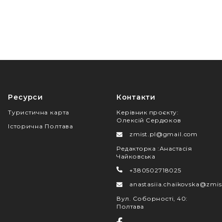
Анонімно
11 Жовтня, 09:54
Анонімно
13 Жовтня, 00:36
Оксана
13 Жовтня, 07:31
Ресурси
Контакти
Світлана
Туристична карта
Керівник проєкту
:
Олексій Сердюков
13 Жовтня, 07:45
Історична Полтава
zmist.pl@gmail.com
Євгенія
Редакторка
:
Анастасія
13 Жовтня, 08:53
Чайковська
+380502718025
Наталія
anastasiia.chaikovska@zmis
13 Жовтня, 08:54
Вул. Соборності, 40
:
Світлана
Полтава
13 Жовтня, 10:41