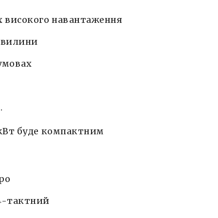
х високого навантаження
 хвилини
умовах
.
 кВт буде компактним
ро
 4-тактний