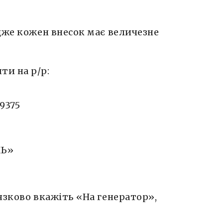
дже кожен внесок має величезне
и на р/р:
9375
ЛЬ»
язково вкажіть «На генератор»,