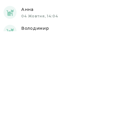
Анна
04 Жовтня, 14:04
Володимир
04 Жовтня, 14:06
Юлія Кравчинська
04 Жовтня, 21:07
Анонімно
04 Жовтня, 21:16
Ярослав
04 Жовтня, 21:20
Олег
04 Жовтня, 21:23
Дмитро
04 Жовтня, 21:57