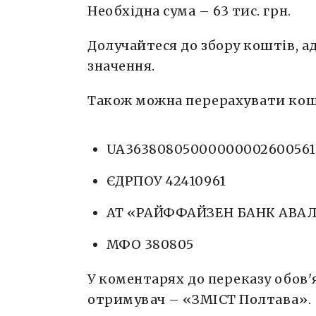
Необхідна сума – 63 тис. грн.
Долучайтеся до збору коштів, а
значення.
Також можна перерахувати кошт
UA36380805000000002600561
ЄДРПОУ 42410961
АТ «РАЙФФАЙЗЕН БАНК АВА
МФО 380805
У коментарях до переказу обов'
отримувач – «ЗМІСТ Полтава».