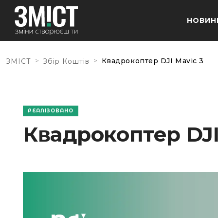
НОВИН
>
>
Квадрокоптер DJI Mavic 3
ЗМІСТ
Збір Коштів
РЕАЛІЗОВАНО
Квадрокоптер DJI