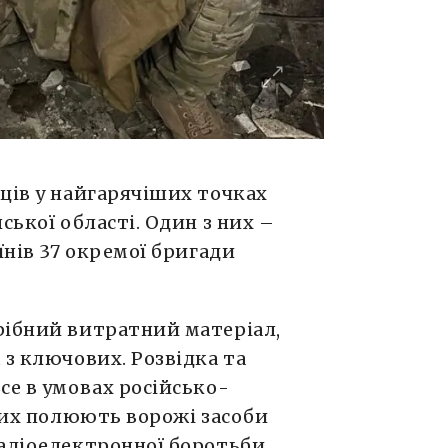
ців у найгарячіших точках
ської області. Один з них –
їнів 37 окремої бригади
рібний витратний матеріал,
 з ключових. Розвідка та
се в умовах російсько-
 них полюють ворожі засоби
адіоелектронної боротьби,