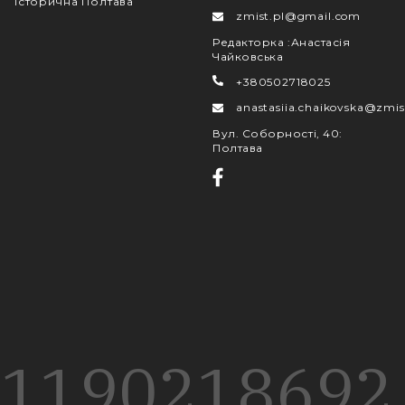
Історична Полтава
zmist.pl@gmail.com
Редакторка
:
Анастасія
Чайковська
+380502718025
anastasiia.chaikovska@zmis
Вул. Соборності, 40
:
Полтава
1190
218
692