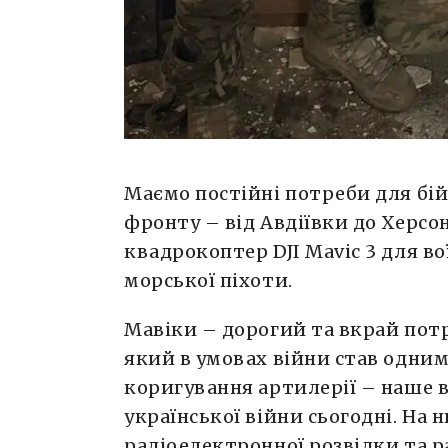
Маємо постійні потреби для бій
фронту – від Авдіївки до Херсон
квадрокоптер DJI Mavic 3 для во
морської піхоти.
Мавіки – дорогий та вкрай пот
який в умовах війни став одним
коригування артилерії – наше в
української війни сьогодні. На
радіоелектронної розвідки та р