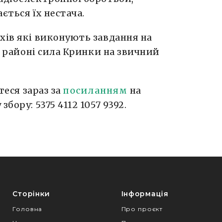
ється їх нестача.
хів які виконують завдання на
 в районі сила Кринки на звичний
теся зараз за
посиланням
на
бору: 5375 4112 1057 9392.
Сторінки
Інформація
Головна
Про проєкт