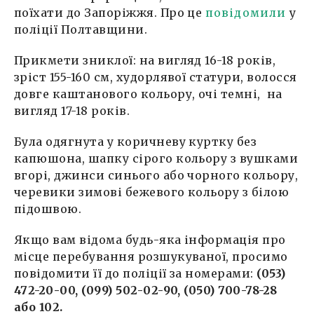
поїхати до Запоріжжя. Про це
повідомили
у
поліції Полтавщини.
Прикмети зниклої: на вигляд 16-18 років,
зріст 155-160 см, худорлявої статури, волосся
довге каштанового кольору, очі темні, на
вигляд 17-18 років.
Була одягнута у коричневу куртку без
капюшона, шапку сірого кольору з вушками
вгорі, джинси синього або чорного кольору,
черевики зимові бежевого кольору з білою
підошвою.
Якщо вам відома будь-яка інформація про
місце перебування розшукуваної, просимо
повідомити її до поліції за номерами:
(053)
472-20-00, (099) 502-02-90, (050) 700-78-28
або 102.