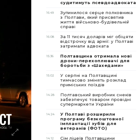
судитимуть псевдоадвоката
Зупинилося серце полковника
16:49
з Полтави, який присвятив
життя військово-будівельній
справі
За 11 тисяч доларів міг обіцяти
16:08
відстрочку від армії: у Полтаві
затримали адвоката
Полтавщина отримала нові
15:36
дрони-перехоплювачі для
боротьби з «Шахедами»
У серпні на Полтавщині
15:02
тимчасово змінять розклад
приміських поїздів
Полтавський виробник снеків
14:28
забезпечує товаром провідні
супермаркети України
У Полтаві розширили
14:24
програму безкоштовної
імплантації зубів для
ветеранів (ФОТО)
Сім ліцеїв Полтавщини
14:12