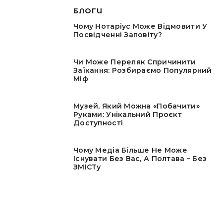
БЛОГИ
Чому Нотаріус Може Відмовити У
Посвідченні Заповіту?
Чи Може Переляк Спричинити
Заїкання: Розбираємо Популярний
Міф
Музей, Який Можна «побачити»
Руками: Унікальний Проєкт
Доступності
Чому Медіа Більше Не Може
Існувати Без Вас, А Полтава – Без
ЗМІСТу