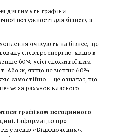
ічня діятимуть графіки
ної потужності для бізнесу в
хоплення очікують на бізнес, що
товану електроенергію, якщо в
менше 60% усієї спожитої ним
рт. Або ж, якщо не менше 60%
яє самостійно – це означає, що
зпечує за рахунок власного
атися графіком погодинного
щині
. Інформацію про
йти у меню «Відключення».