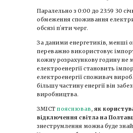
Паралельно з 0:00 до 23:59 30 с
обмеження споживання електрич
обсязі пʼяти черг.
За даними енергетиків, менші о
переважно використовує імпор
кожну розрахункову годину не 
електроенергії становить імпо
електроенергії споживач виробл
більшу частину енергії він забе
виробництва.
ЗМІСТ
пояснював
,
як користув
відключення світла на Полтав
знеструмлення можна буде зна