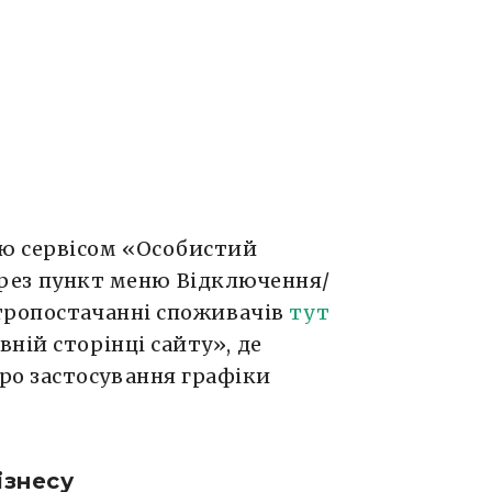
ю сервісом «Особистий
ерез пункт меню Відключення/
тропостачанні споживачів
тут
ній сторінці сайту», де
о застосування графіки
ізнесу