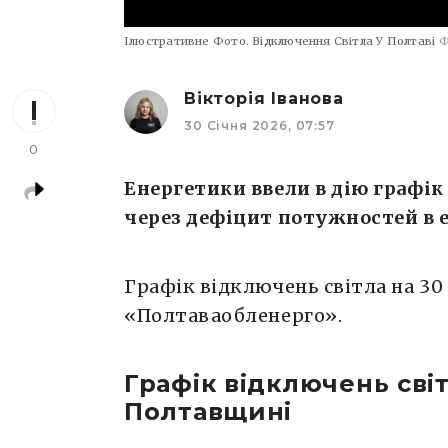
Ілюстративне Фото. Відключення Світла У Полтаві
Ф
Вікторія Іванова
30 Січня 2026, 07:57
0
Енергетики ввели в дію графік
через дефіцит потужностей в 
Графік відключень світла на 30
«Полтаваобленерго».
Графік відключень сві
Полтавщині