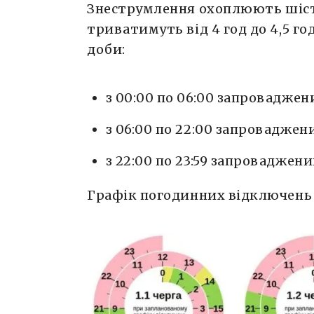
Знеструмлення охоплюють шіст
триватимуть від 4 год до 4,5 год
доби:
з 00:00 по 06:00 запроваджени
з 06:00 по 22:00 запроваджений
з 22:00 по 23:59 запроваджени
Графік погодинних відключень с