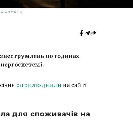
ото ЗМІСТу
 знеструмлень по годинах
енергосистемі.
 січня
оприлюднили
на сайті
тла для споживачів на