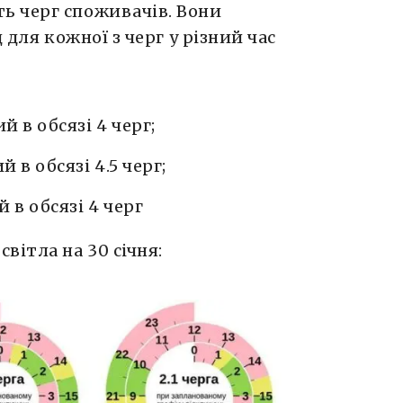
ь черг споживачів. Вони
 для кожної з черг у різний час
й в обсязі 4 черг;
 в обсязі 4.5 черг;
й в обсязі 4 черг
вітла на 30 січня: