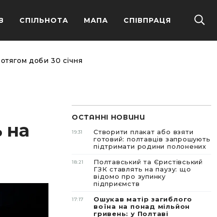
В
СПІЛЬНОТА
МАПА
СПІВПРАЦЯ
отягом доби 30 січня
ОСТАННІ НОВИНИ
 на
Створити плакат або взяти
19:31
готовий: полтавців запрошують
підтримати родини полонених
Полтавський та Єристівський
18:21
ГЗК ставлять на паузу: що
відомо про зупинку
підприємств
Ошукав матір загиблого
17:17
воїна на понад мільйон
гривень: у Полтаві