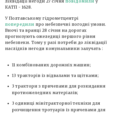
ліквідації негоди 27 січня
повідомили
у
КАТП - 1628.
У Полтавському гідрометцентрі
попередили
про небезпечні погодні умови.
Вночі та вранці 28 січня на дорогах
прогнозують ожеледиці першого рівня
небезпеки. Тому у разі потреби до ліквідації
наслідків негоди комунальники залучать :
11 комбінованих дорожніх машин;
13 тракторів із відвалами та щітками;
3 трактори з причепами для розкидання
протиожеледних матеріалів;
3 одиниці мінітракторної техніки для
розчищення тротуарів із причепами для