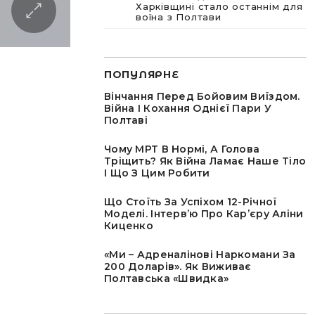
Харківщині стало останнім для
воїна з Полтави
ПОПУЛЯРНЕ
Вінчання Перед Бойовим Виїздом.
Війна І Кохання Однієї Пари У
Полтаві
Чому МРТ В Нормі, А Голова
Тріщить? Як Війна Ламає Наше Тіло
І Що З Цим Робити
Що Стоїть За Успіхом 12-Річної
Моделі. Інтервʼю Про Карʼєру Аліни
Киценко
«Ми – Адреналінові Наркомани За
200 Доларів». Як Виживає
Полтавська «швидка»