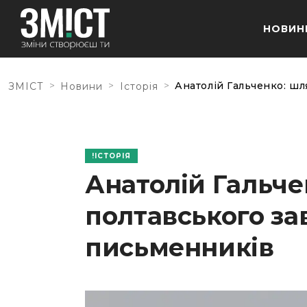
НОВИН
>
>
>
Анатолій Гальченко: шл
ЗМІСТ
Новини
Історія
ІСТОРІЯ
Анатолій Гальче
полтавського за
письменників