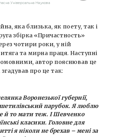
ласна Універсальна Наукова
на, яка близька, як поету, так і
руга збірка «Причастность»
рез чотири роки, у ній
итяга та мирна праця. Наступні
ькомовними, автор пояснював це
 згадував про це так:
елянка Воронезької губернії,
ешетилівський парубок. Я люблю
ле й то мати теж. І Шевченко
аїнські класики. Головне для
житті я ніколи не брехав – мені за