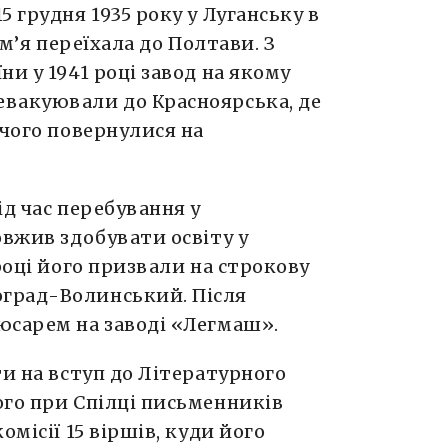
 грудня 1935 року у Луганську в
ім’я переїхала до Полтави. З
и у 1941 році завод на якому
вакуювали до Красноярська, де
 чого повернулися на
ід час перебування у
овжив здобувати освіту у
році його призвали на строкову
град-Волинський. Після
юсарем на заводі «Легмаш».
ти на вступ до Літературного
ого при Спілці письменників
омісії 15 віршів, куди його