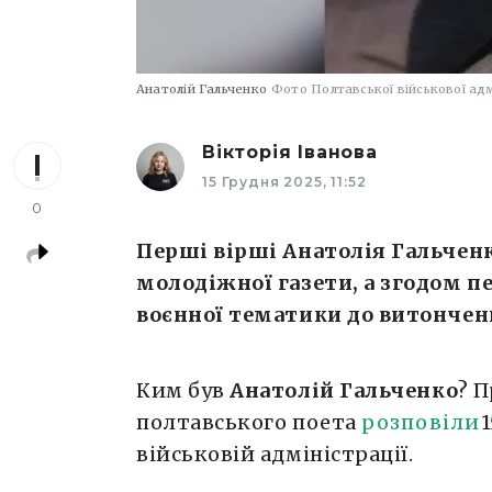
Анатолій Гальченко
Фото Полтавської військової адм
Вікторія Іванова
15 Грудня 2025, 11:52
0
Перші вірші Анатолія Гальчен
молодіжної газети, а згодом пе
воєнної тематики до витончени
Ким був
Анатолій Гальченко
? 
полтавського поета
розповіли
військовій адміністрації.