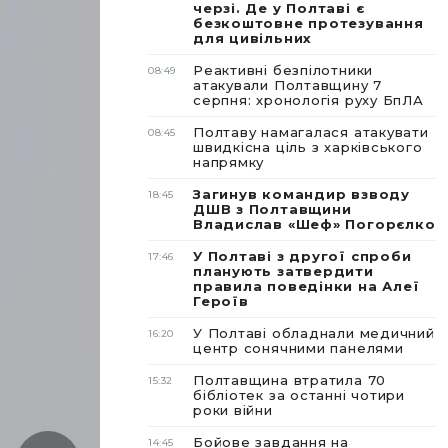
черзі. Де у Полтаві є
безкоштовне протезування
для цивільних
Реактивні безпілотники
08:49
атакували Полтавщину 7
серпня: хронологія руху БпЛА
Полтаву намагалася атакувати
08:45
швидкісна ціль з харківського
напрямку
Загинув командир взводу
18:45
ДШВ з Полтавщини
Владислав «Шеф» Погорєлко
У Полтаві з другої спроби
17:46
планують затвердити
правила поведінки на Алеї
Героїв
У Полтаві обладнали медичний
16:20
центр сонячними панелями
Полтавщина втратила 70
15:32
бібліотек за останні чотири
роки війни
Бойове завдання на
14:45