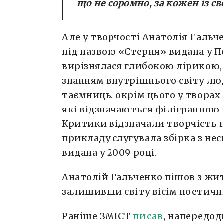
що не соромно, за кожен із св
Але у творчості Анатолія Гальч
під назвою «Стерня» видана у По
вирізнялася глибокою лірикою
знанням внутрішнього світу л
таємниць. окрім цього у творах
які відзначаються філігранною
Критики відзначали творчість п
прикладу слугувала збірка з не
видана у 2009 році.
Анатолій Гальченко пішов з житт
залишивши світу вісім поетични
Раніше ЗМІСТ
писав
, напередод