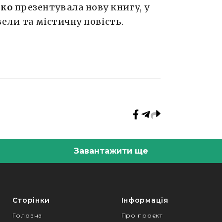
нко
презентувала нову книгу, у
ели та містичну повість.
Завантажити ще
Сторінки
Інформація
Головна
Про проєкт