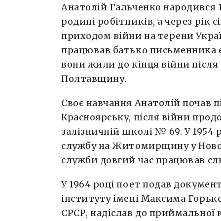
Анатолій Гальченко народився 15
родині робітників, а через рік с
приходом війни на терени Україн
працював батько письменника е
вони жили до кінця війни після
Полтавщину.
Своє навчання Анатолій почав п
Красноярську, після війни прод
залізничній школі № 69. У 1954 
службу на Житомирщину у Ново
служби довгий час працював сл
У 1964 році поет подав докумен
інституту імені Максима Горьк
СРСР, надіслав до приймальної к