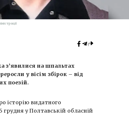
іністрації
ка з’явилися на шпальтах
реросли у вісім збірок – від
х поезій.
Про історію видатного
15 грудня у Полтавській обласній