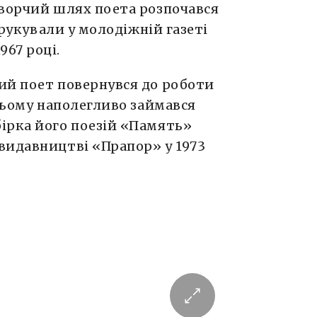
Творчий шлях поета розпочався
 друкували у молодіжній газеті
67 році.
ий поет повернувся до роботи
 цьому наполегливо займався
ірка його поезій «Память»
видавництві «Прапор» у 1973