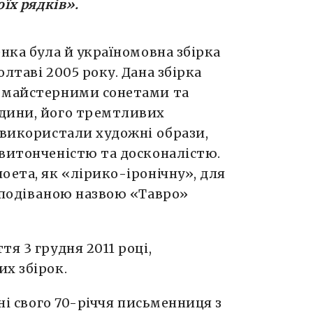
оїх рядків
».
енка була й україномовна збірка
лтаві 2005 року. Дана збірка
, майстерними сонетами та
юдини, його тремтливих
 використали художні образи,
 витонченістю та досконалістю.
оета, як «лірико-іронічну», для
сподіваною назвою «Тавро»
я 3 грудня 2011 році,
х збірок.
ні свого 70-річчя письменниця з