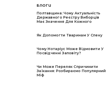
БЛОГИ
Полтавщина: Чому Актуальність
Державного Реєстру Виборців
Має Значення Для Кожного
Як Допомогти Тваринам У Спеку
Чому Нотаріус Може Відмовити У
Посвідченні Заповіту?
Чи Може Переляк Спричинити
Заїкання: Розбираємо Популярний
Міф