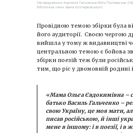
Нагородження Анатолія Гальченка Фото Полтавська Об
бібліотека імені Івана Котляревського
Провідною темою збірки була вій
його аудиторії. Своєю чергою д
вийшла у тому ж видавництві че
центральною темою є бойова зв
збірки поезій теж були російс
тим, що ріс у двомовній родині і
«
Мама Ольга Євдокимівна – с
батько Василь Гальченко – р
свою Україну, це моя мати, а
писав російською, й інші укр
мене в іншому: і в поезії, і в 