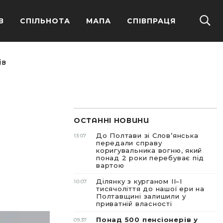
В
СПІЛЬНОТА
МАПА
СПІВПРАЦЯ
ів
ОСТАННІ НОВИНИ
До Полтави зі Словʼянська
13:07
передали справу
коригувальника вогню, який
понад 2 роки перебуває під
вартою
Ділянку з курганом II–I
10:07
тисячоліття до нашої ери на
Полтавщині залишили у
приватній власності
Понад 500 пенсіонерів у
09:37