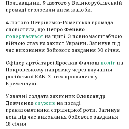
Полтавщини.
9 лютого
у Великорублівській
громаді оголосили днем жалоби.
4 лютого Петрівсько-Роменська громада
сповістила, що
Петро Фенько
повертається
на щиті. З повномасштабною
війною став на захист України. Загинув під
час виконання бойового завдання 30 січня.
Офіцер артбатареї
Ярослав Фалюш
поліг
на
Покровському напрямку через влучання
російської КАБ. З ним прощалися у
Кременчуці.
У званні солдата захисник
Олександр
Демченко
служив
на посаді
гранатометника стрілецької роти. Загинув
воїн під час виконання бойового завдання
18 січня.