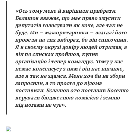
«Ось тому мене й вирішили прибрати.
Бєлашов вважає, що має право змусити
депутатів голосувати як хоче, але так не
буде. Ми – мажоритарники – взагалі його
провели на тих виборах, бо він списочник.
Я в своєму окрузі довіру людей отримав, а
він по списках пройшов, купив
організацію і тепер командує. Тому у нас
немає консенсусу з ним і він нас виганяє,
але я так не здамся. Мене хоч би на збори
запросили, а то просто до відома
поставили. Бєлашов ото поставив Босенко
керувати бюджетною комісією і землю
під ногами не чує».