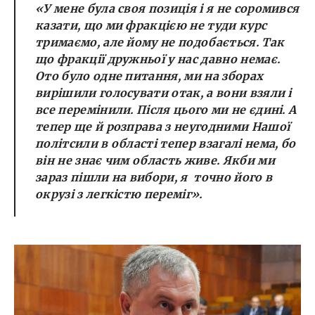
«У мене була своя позиція і я не соромився
казати, що ми фракцією не туди курс
тримаємо, але йому не подобається. Так
що фракції дружньої у нас давно немає.
Ото було одне питання, ми на зборах
вирішили голосувати отак, а вони взяли і
все перемінили. Після цього ми не єдині. А
тепер ще й розправа з неугодними Нашої
політсили в області тепер взагалі нема, бо
він не знає чим область живе. Якби ми
зараз пішли на вибори, я точно його в
окрузі з легкістю переміг».