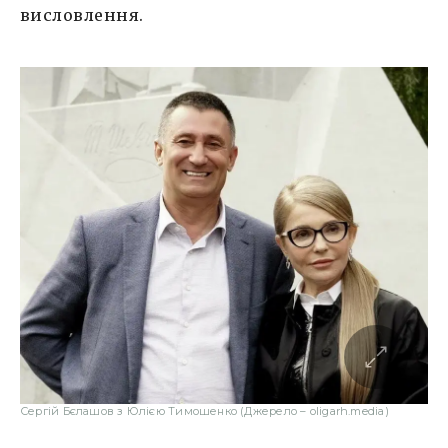
висловлення.
Сергій Бєлашов з Юлією Тимошенко (Джерело – oligarh.media)