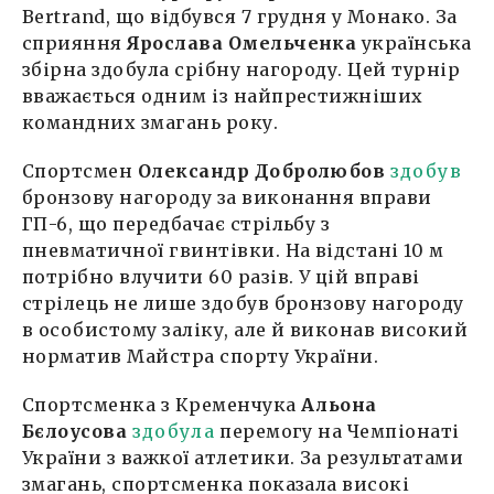
Bertrand, що відбувся 7 грудня у Монако. За
сприяння
Ярослава Омельченка
українська
збірна здобула срібну нагороду. Цей турнір
вважається одним із найпрестижніших
командних змагань року.
Спортсмен
Олександр Добролюбов
здобув
бронзову нагороду за виконання вправи
ГП-6, що передбачає стрільбу з
пневматичної гвинтівки. На відстані 10 м
потрібно влучити 60 разів. У цій вправі
стрілець не лише здобув бронзову нагороду
в особистому заліку, але й виконав високий
норматив Майстра спорту України.
Спортсменка з Кременчука
Альона
Бєлоусова
здобула
перемогу на Чемпіонаті
України з важкої атлетики. За результатами
змагань, спортсменка показала високі