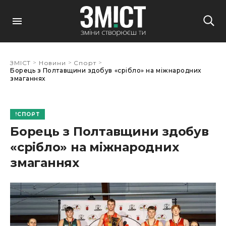
>
>
>
ЗМІСТ
Новини
Спорт
Борець з Полтавщини здобув «срібло» на міжнародних
змаганнях
СПОРТ
Борець з Полтавщини здобув
«срібло» на міжнародних
змаганнях