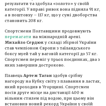
результати та здобула «золото» у своїй
категорії. У вправі ривок вона підняла 91 кг,
а в поштовху – 117 кг, що у сумі двоборства
становить 208 кг.
Спортсмени Полтавщини продовжують
перемагати
на міжнародній арені.
Михайло Сердюк
у складі збірної України
став чемпіоном Європи з таїландського
боксу муей тай у ваговій категорії до 57 кг.
Спортсмен переміг у трьох поєдинках, два з
яких завершив достроково.
Плавець
Артем Таган
здобув срібну
нагороду на Кубку світу з плавання в ластах,
який проходив в Угорщині. Спортсмен
посів друге місце на дистанції 400 м
вільним стилем під водою, при цьому він
встановив новий рекорд України у своїй