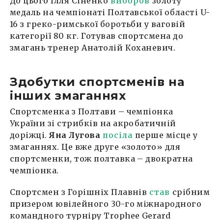
До цього Ілля Сіненко
виборов
золоту
медаль на чемпіонаті Полтавської області U-
16 з греко-римської боротьби у ваговій
категорії 80 кг. Готував спортсмена до
змагань тренер Анатолій Коханевич.
Здобутки спортсменів на
інших змаганнях
Спортсменка з Полтави – чемпіонка
України зі стрибків на акробатичній
доріжці.
Яна Лугова
посіла
перше місце у
змаганнях. Це вже друге «золото» для
спортсменки, тож полтавка – двократна
чемпіонка.
Спортсмен з Горішніх Плавнів
став
срібним
призером ювілейного 30-го міжнародного
командного турніру Trophee Gerard