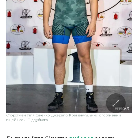
Спорстмен Ілля Сіненко. Джерело: Кременчуцький спортивний
ліцей імені Піддубного