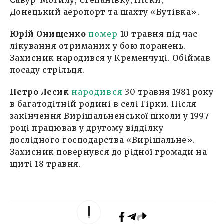
Савур-Могилу, Степанівку, Піски,
Донецький аеропорт та шахту «Бутівка».
Юрій Онищенко
помер
10 травня під час
лікування отриманих у бою поранень.
Захисник народився у Кременчуці. Обіймав
посаду стрільця.
Петро Лесик
народився
30 травня 1981 року
в багатодітній родині в селі Гірки. Після
закінчення Вирішальненської школи у 1997
році працював у другому відділку
дослідного господарства «Вирішальне».
Захисник повернувся до рідної громади на
щиті 18 травня.