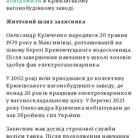
повідомили
в Крюківському
вагонобудівному заводі.
Життєвий шлях захисника
Олександр Крівченко народився 20 травня
1979 року в Максимівці, розташованій на
лівому березі Кременчуцького водосховища.
Після завершення навчання у школі чоловік
здобув фах електрогазозварника.
У 2002 році воїн приєднався до колективу
Крюківського вагонобудівного заводу, де
понад 20 років працював електрозварником
у вагоноскладальному цеху. У березні 2023
року Олександра Крівченка мобілізували до
лав Збройних сил України.
Захисник мав досвід строкової служби
водієм танка. Після проходження навчання