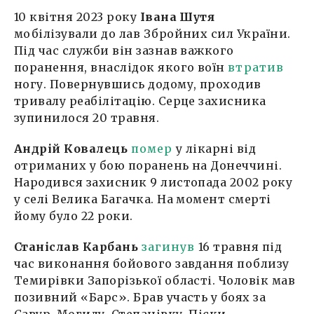
10 квітня 2023 року
Івана Шутя
мобілізували до лав Збройних сил України.
Під час служби він зазнав важкого
поранення, внаслідок якого воїн
втратив
ногу. Повернувшись додому, проходив
тривалу реабілітацію. Серце захисника
зупинилося 20 травня.
Андрій Ковалець
помер
у лікарні від
отриманих у бою поранень на Донеччині.
Народився захисник 9 листопада 2002 року
у селі Велика Багачка. На момент смерті
йому було 22 роки.
Станіслав Карбань
загинув
16 травня під
час виконання бойового завдання поблизу
Темирівки Запорізької області. Чоловік мав
позивний «Барс». Брав участь у боях за