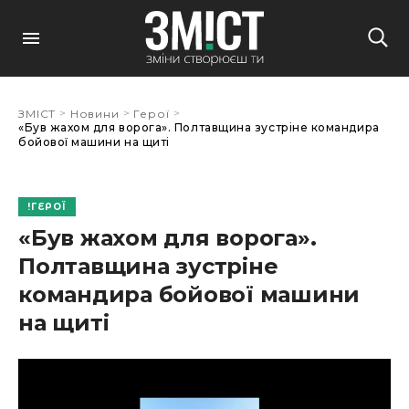
>
>
>
ЗМІСТ
Новини
Герої
«Був жахом для ворога». Полтавщина зустріне командира
бойової машини на щиті
ГЕРОЇ
«Був жахом для ворога».
Полтавщина зустріне
командира бойової машини
на щиті