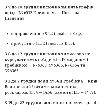
З 9 до 10 грудня включно
змінять графік
поїзда №6532 Кременчук – Полтава-
Південна:
відправлення о 9:22 (замість 8:32),
прибуття о 12:32 (замість 11:35).
З 8 до 12 грудня включно
тимчасово не
курсуватимуть поїзди між Ромоданом і
Гребінкою – №6363, №6366, №6364 та
№6365.
З 1 до 7 грудня
поїзд №6811 Гребінка – Київ-
Волинський їхатиме за зміненим
розкладом: 11:34 – 14:56 (замість 11:15 – 14:37).
З 15 до 22 грудня включно
оновлять графік