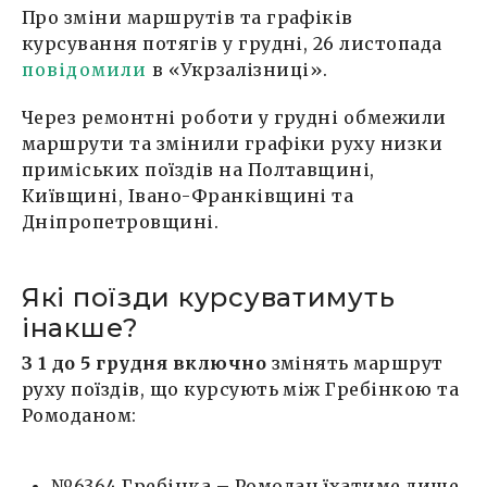
Про зміни маршрутів та графіків
курсування потягів у грудні, 26 листопада
повідомили
в «Укрзалізниці».
Через ремонтні роботи у грудні обмежили
маршрути та змінили графіки руху низки
приміських поїздів на Полтавщині,
Київщині, Івано-Франківщині та
Дніпропетровщині.
Які поїзди курсуватимуть
інакше?
З 1 до 5 грудня включно
змінять маршрут
руху поїздів, що курсують між Гребінкою та
Ромоданом:
№6364 Гребінка – Ромодан їхатиме лише