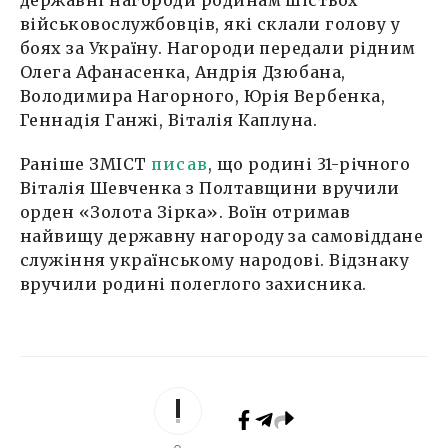
державні нагороди родинам шістьох
військовослужбовців, які склали голову у
боях за Україну. Нагороди передали рідним
Олега Афанасенка, Андрія Дзюбана,
Володимира Нагорного, Юрія Вербенка,
Геннадія Ганжі, Віталія Каплуна.
Раніше ЗМІСТ
писав
, що родині 31-річного
Віталія Шевченка з Полтавщини вручили
орден «Золота Зірка». Воїн отримав
найвищу державну нагороду за самовіддане
служіння українському народові. Відзнаку
вручили родині полеглого захисника.