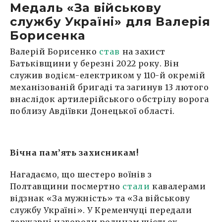
Медаль «За військову
службу Україні» для Валерія
Борисенка
Валерій Борисенко
став
на захист
Батьківщини у березні 2022 року. Він
служив водієм-електриком у 110-й окремій
механізованій бригаді та загинув 13 лютого
внаслідок артилерійського обстрілу ворога
поблизу Авдіївки Донецької області.
Вічна пам’ять захисникам!
Нагадаємо, що шестеро воїнів з
Полтавщини посмертно
стали
кавалерами
відзнак «За мужність» та «За військову
службу Україні». У Кременчуці передали