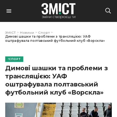
>
>
>
ЗМІСТ
Новини
Спорт
Димові шашки та проблеми з трансляцією: УАФ
оштрафувала полтавський футбольний клуб «Ворскла»
СПОРТ
Димові шашки та проблеми з
трансляцією: УАФ
оштрафувала полтавський
футбольний клуб «Ворскла»