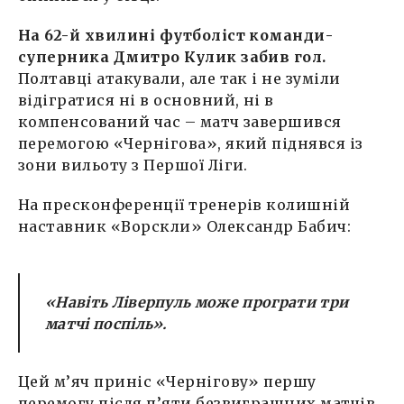
На 62-й хвилині футболіст команди-
суперника Дмитро Кулик забив гол.
Полтавці атакували, але так і не зуміли
відігратися ні в основний, ні в
компенсований час – матч завершився
перемогою «Чернігова», який піднявся із
зони вильоту з Першої Ліги.
На пресконференції тренерів колишній
наставник «Ворскли» Олександр Бабич:
«Навіть Ліверпуль може програти три
матчі поспіль».
Цей м’яч приніс «Чернігову» першу
перемогу після п’яти безвиграшних матчів