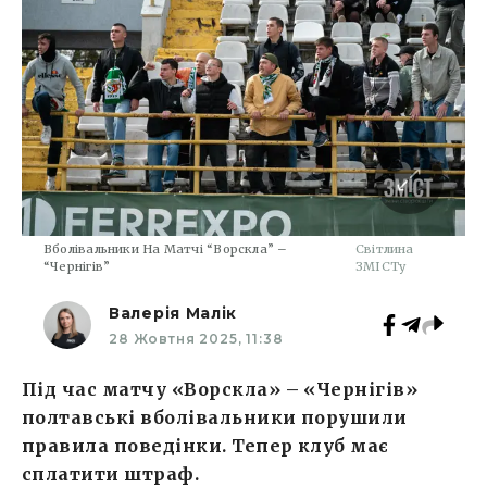
Вболівальники На Матчі “Ворскла” –
Світлина
“Чернігів”
ЗМІСТу
Валерія Малік
28 Жовтня 2025, 11:38
Під час матчу «Ворскла» – «Чернігів»
полтавські вболівальники порушили
правила поведінки. Тепер клуб має
сплатити штраф.