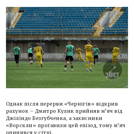
Однак після перерви «Чернігів» відкрив
рахунок – Дмитро Кулик прийняв м’яч від
Джіліндо Безгубченка, а захисники
«Ворскли» проґавили цей епізод, тому м’яч
опинився у сітці.