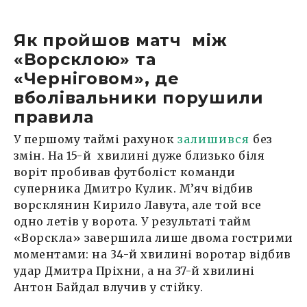
Як пройшов матч між
«Ворсклою» та
«Черніговом», де
вболівальники порушили
правила
У першому таймі рахунок
залишився
без
змін. На 15-й хвилині дуже близько біля
воріт пробивав футболіст команди
суперника Дмитро Кулик. М’яч відбив
ворсклянин Кирило Лавута, але той все
одно летів у ворота. У результаті тайм
«Ворскла» завершила лише двома гострими
моментами: на 34-й хвилині воротар відбив
удар Дмитра Пріхни, а на 37-й хвилині
Антон Байдал влучив у стійку.