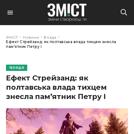
>
>
>
ЗМІСТ
Новини
Влада
Ефект Стрейзанд: як полтавська влада тихцем знесла
памʼятник Петру І
ВЛАДА
Ефект Стрейзанд: як
полтавська влада тихцем
знесла памʼятник Петру І