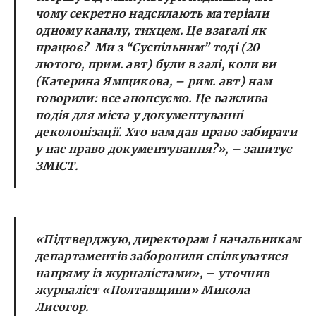
чому секретно надсилають матеріали
одному каналу, тихцем. Це взагалі як
працює? Ми з “Суспільним” тоді (20
лютого, прим. авт) були в залі, коли ви
(Катерина Ямщикова, – рим. авт) нам
говорили: все анонсуємо. Це важлива
подія для міста у документуванні
деколонізації. Хто вам дав право забирати
у нас право документування?», – запитує
ЗМІСТ.
«Підтверджую, директорам і начальникам
департаментів заборонили спілкуватися
напряму із журналістами», – уточнив
журналіст «Полтавщини» Микола
Лисогор.