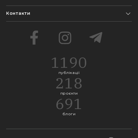
Контакти
1190
публікації
218
проєкти
691
блоги