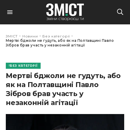
>
>
>
ЗМІСТ
Новини
Без категорії
Мертві бджоли не гудуть, або як на Полтавщині Павло
Зібров брав участь у незаконній агітації
БЕЗ КАТЕГОРІЇ
Мертві бджоли не гудуть, або
як на Полтавщині Павло
Зібров брав участь у
незаконній агітації