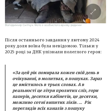
Володимир Снітчук. Фото з особистого архіву родини
Після останнього завдання у лютому 2024
року доля воїна була невідомою. Тільки у
2025 році за ДНК упізнали полеглого героя:
«За цей рік помирала кожен свій день в
очікуванні, в молитвах, в пошуках. Зараз
це вмістилось в трьох словах. А в
реальності це літри пролитих сліз, гори
паперів, десятки кабінетів, це десятки,
можливо сотні випитих ліків. … Рік
переглядів всіх каналів з пошуку