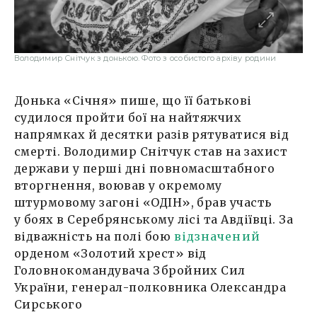
Володимир Снітчук з донькою. Фото з особистого архіву родини
Донька «Січня» пише, що її батькові
судилося пройти бої на найтяжчих
напрямках й десятки разів рятуватися від
смерті. Володимир Снітчук став на захист
держави у перші дні повномасштабного
вторгнення, воював у окремому
штурмовому загоні «ОДІН», брав участь
у боях в Серебрянському лісі та Авдіївці. За
відважність на полі бою
відзначений
орденом «Золотий хрест» від
Головнокомандувача Збройних Сил
України, генерал-полковника Олександра
Сирського