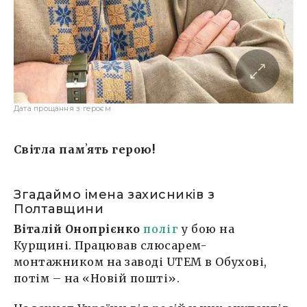
Дата прощання з героєм
Світла памʼять герою!
Згадаймо імена захисників з
Полтавщини
Віталій Онопрієнко
поліг
у бою на
Курщині. Працював слюсарем-
монтажником на заводі UTEM в Обухові,
потім – на «Новій пошті».