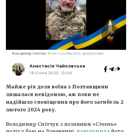
Володимир Снітчук
Фото з особистого архіву воїна
Анастасія Чайковська
19 Січня 2025, 13:00
Майже рік доля воїна з Полтавщини
лишалася невідомою, аж поки не
надійшло сповіщення про його загибель 2
лютого 2024 року.
Володимир Снітчук з позивним «Січень»
поліг у бою на Донеччині,
повідомила
його