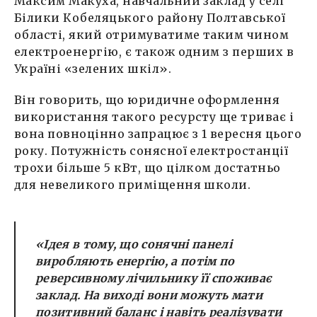
Максим Макуха, навчальний заклад у селі
Білики Кобеляцького району Полтавської
області, який отримуватиме таким чином
електроенергію, є також одним з перших в
Україні «зелених шкіл».
Він говорить, що юридичне оформлення
використання такого ресурсту ще триває і
вона повноцінно запрацює з 1 вересня цього
року. Потужність сонясної електростанції
трохи більше 5 кВт, що цілком достатньо
для невеликого приміщення школи.
«Ідея в тому, що сонячні панелі
виробляють енергію, а потім по
реверсивному лічильнику її споживає
заклад. На виході вони можуть мати
позитивний баланс і навіть реалізувати