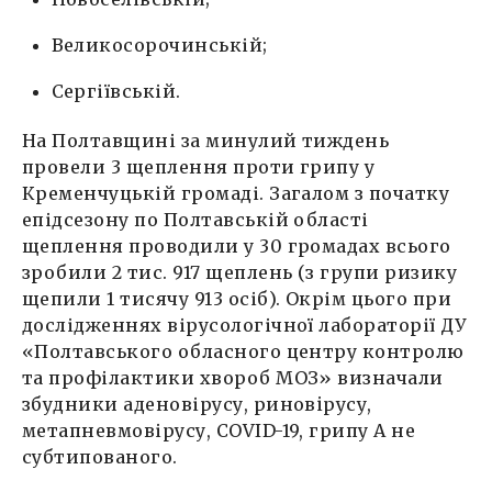
Великосорочинській;
Сергіївській.
На Полтавщині за минулий тиждень
провели 3 щеплення проти грипу у
Кременчуцькій громаді. Загалом з початку
епідсезону по Полтавській області
щеплення проводили у 30 громадах всього
зробили 2 тис. 917 щеплень (з групи ризику
щепили 1 тисячу 913 осіб). Окрім цього при
дослідженнях вірусологічної лабораторії ДУ
«Полтавського обласного центру контролю
та профілактики хвороб МОЗ» визначали
збудники аденовірусу, риновiрусу,
метапневмовірусу, COVID-19, грипу А не
субтипованого.