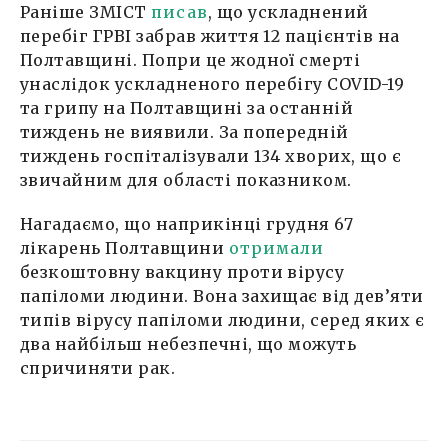
Раніше ЗМІСТ
писав
, що ускладнений
перебіг ГРВІ забрав життя 12 пацієнтів на
Полтавщині. Попри це жодної смерті
унаслідок ускладненого перебігу COVID-19
та грипу на Полтавщині за останній
тиждень не виявили. За попередній
тиждень госпіталізували 134 хворих, що є
звичайним для області показником.
Нагадаємо, що наприкінці грудня 67
лікарень Полтавщини
отримали
безкоштовну вакцину проти вірусу
папіломи людини. Вона захищає від дев’яти
типів вірусу папіломи людини, серед яких є
два найбільш небезпечні, що можуть
спричиняти рак.