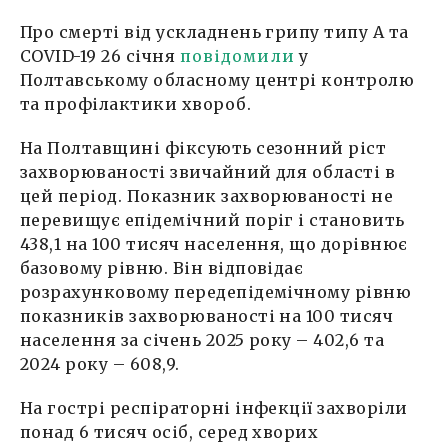
Про смерті від ускладнень грипу типу А та
COVID-19 26 січня
повідомили
у
Полтавському обласному центрі контролю
та профілактики хвороб.
На Полтавщині фіксують сезонний ріст
захворюваності звичайний для області в
цей період. Показник захворюваності не
перевищує епідемічний поріг і становить
438,1 на 100 тисяч населення, що дорівнює
базовому рівню. Він відповідає
розрахунковому передепідемічному рівню
показників захворюваності на 100 тисяч
населення за січень 2025 року – 402,6 та
2024 року – 608,9.
На гострі респіраторні інфекції захворіли
понад 6 тисяч осіб, серед хворих