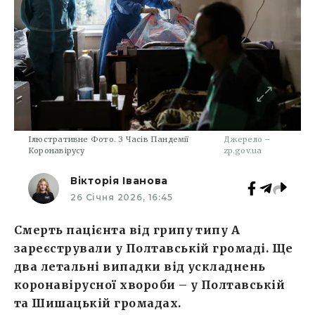
Ілюстративне Фото. З Часів Пандемії
Джерело –
Коронавірусу
zp.gov.ua
Вікторія Іванова
26 Січня 2026, 16:45
Смерть пацієнта від грипу типу А
зареєстрували у Полтавській громаді. Ще
два летальні випадки від ускладнень
коронавірусної хвороби – у Полтавській
та Шишацькій громадах.