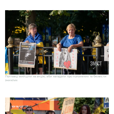
Полтавці вийшли на акцію, аби нагадати про полонених та безвісти
зниклих