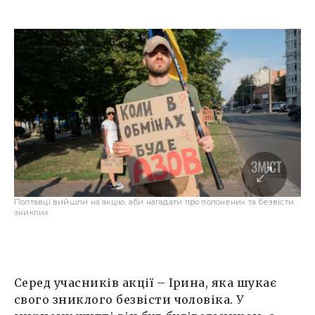
Полтавці вийшли на акцію, аби нагадати про полонених та безвісти
зниклих
Серед учасників акції – Ірина, яка шукає
свого зниклого безвісти чоловіка. У