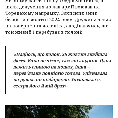
мирному житті він був будівельником, а
після долучення до лав армії воював на
Торецькому напрямку. Захисник зник
безвісти в жовтні 2024 року. Дружина чекає
на повернення чоловіка, сподіваючись, що
той живий і перебуває в полоні:
«Надіюсь, що полон. 28 жовтня знайшла
фото. Воно не чітке, там дві людини. Одна
лежить спиною на ношах, інша –
перев'язана повністю голова. Упізнавала
по руках, по підборіддю. Упізнавала я,
сестра його й мій брат».