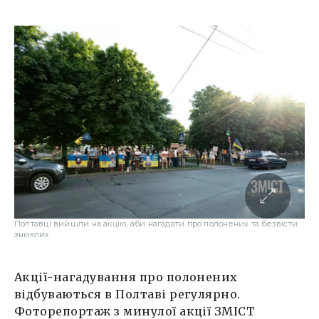
Полтавці вийшли на акцію, аби нагадати про полонених та безвісти
зниклих
Акції-нагадування про полонених
відбуваються в Полтаві регулярно.
Фоторепортаж з минулої акції ЗМІСТ