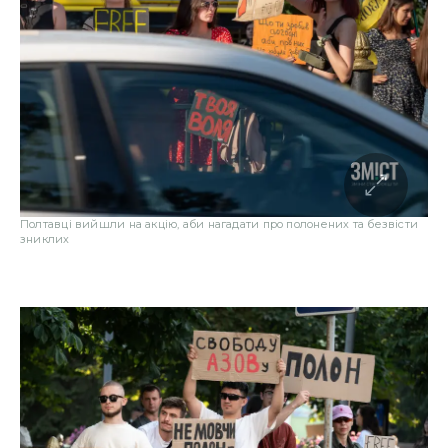
Полтавці вийшли на акцію, аби нагадати про полонених та безвісти
зниклих