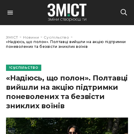
>
>
>
ЗМІСТ
Новини
Суспільство
«Надіюсь, що полон». Полтавці вийшли на акцію підтримки
поневолених та безвісти зниклих воїнів
СУСПІЛЬСТВО
«Надіюсь, що полон». Полтавці
вийшли на акцію підтримки
поневолених та безвісти
зниклих воїнів