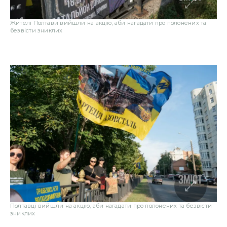
Жителі Полтави вийшли на акцію, аби нагадати про полонених та
безвісти зниклих
Полтавці вийшли на акцію, аби нагадати про полонених та безвісти
зниклих