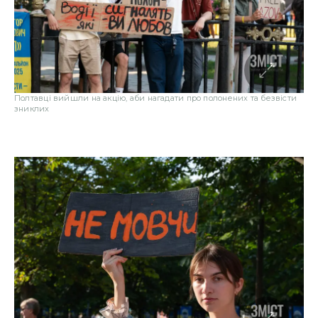
Полтавці вийшли на акцію, аби нагадати про полонених та безвісти
зниклих