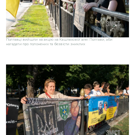
Полтавці вийшли на акцію на Каштановій алеї Полтави, аби
нагадати про полонених та безвісти зниклих