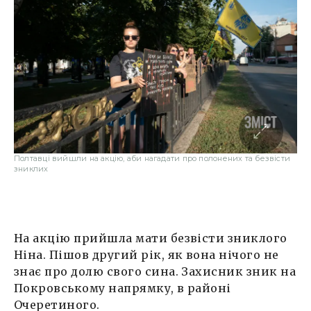
Полтавці вийшли на акцію, аби нагадати про полонених та безвісти
зниклих
На акцію прийшла мати безвісти зниклого
Ніна. Пішов другий рік, як вона нічого не
знає про долю свого сина. Захисник зник на
Покровському напрямку, в районі
Очеретиного.