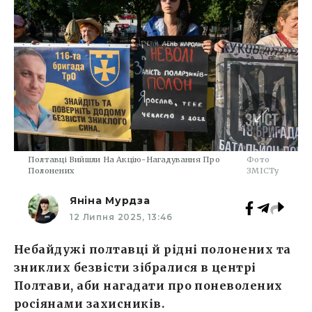
Полтавці Вийшли На Акцію-Нагадування Про
Фото
Полонених
ЗМІСТу
Яніна Мурдза
12 Липня 2025, 13:46
Небайдужі полтавці й рідні полонених та
зниклих безвісти зібралися в центрі
Полтави, аби нагадати про поневолених
росіянами захисників.