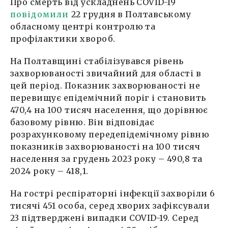
Про смерть від ускладнень COVID-19
повідомили
22 грудня в Полтавському
обласному центрі контролю та
профілактики хвороб.
На Полтавщині стабілізувався рівень
захворюваності звичайний для області в
цей період. Показник захворюваності не
перевищує епідемічний поріг і становить
470,4 на 100 тисяч населення, що дорівнює
базовому рівню. Він відповідає
розрахунковому передепідемічному рівню
показників захворюваності на 100 тисяч
населення за грудень 2023 року – 490,8 та
2024 року – 418,1.
На гострі респіраторні інфекції захворіли 6
тисячі 451 особа, серед хворих зафіксували
23 підтверджені випадки COVID-19. Серед