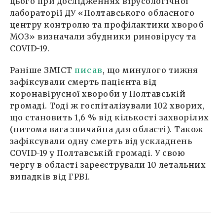
цього при дослідженнях вірусологічної
лабораторії ДУ «Полтавського обласного
центру контролю та профілактики хвороб
МОЗ» визначали збудники риновiрусу та
COVID-19.
Раніше ЗМІСТ
писав
, що минулого тижня
зафіксували смерть пацієнта від
коронавірусної хвороби у Полтавській
громаді. Тоді ж госпіталізували 102 хворих,
що становить 1,6 % від кількості захворілих
(питома вага звичайна для області). Також
зафіксували одну смерть від ускладнень
COVID-19 у Полтавській громаді. У свою
чергу в області зареєстрували 10 летальних
випадків від ГРВІ.