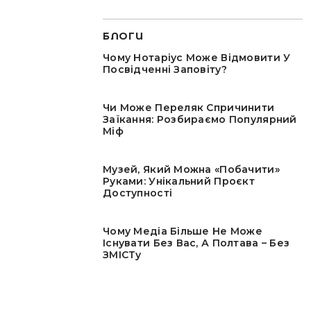
БЛОГИ
Чому Нотаріус Може Відмовити У
Посвідченні Заповіту?
Чи Може Переляк Спричинити
Заїкання: Розбираємо Популярний
Міф
Музей, Який Можна «побачити»
Руками: Унікальний Проєкт
Доступності
Чому Медіа Більше Не Може
Існувати Без Вас, А Полтава – Без
ЗМІСТу