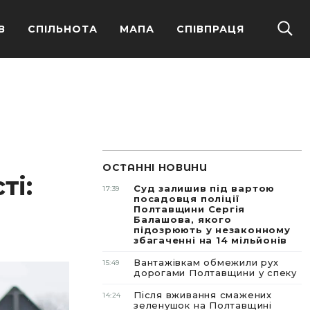
В
СПІЛЬНОТА
МАПА
СПІВПРАЦЯ
ОСТАННІ НОВИНИ
ті:
Суд залишив під вартою
17:39
посадовця поліції
Полтавщини Сергія
Балашова, якого
підозрюють у незаконному
збагаченні на 14 мільйонів
Вантажівкам обмежили рух
15:49
дорогами Полтавщини у спеку
Після вживання смажених
14:24
зеленушок на Полтавщині