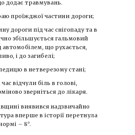
що додає травмувань.
раю проїжджої частини дороги;
ну дороги під час снігопаду та в
чно збільшується гальмовий
 автомобілем, що рухається,
во, і до загибелі;
ледицю в нетверезому стані;
час відчули біль в голові,
ерміново зверніться до лікаря.
тавщині виявився надзвичайно
ура вперше в історії перетнула
нормі – 8°.