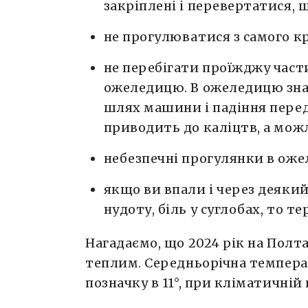
закріплені і перевертатися, 
не прогулюватися з самого к
не перебігати проїжджу части
ожеледицю. В ожеледицю зна
шлях машини і падіння перед
приводить до каліцтв, а можли
небезпечні прогулянки в оже
якщо ви впали і через деякий 
нудоту, біль у суглобах, то т
Нагадаємо, що 2024 рік на Пол
теплим. Середньорічна температ
позначку в 11°, при кліматичній 