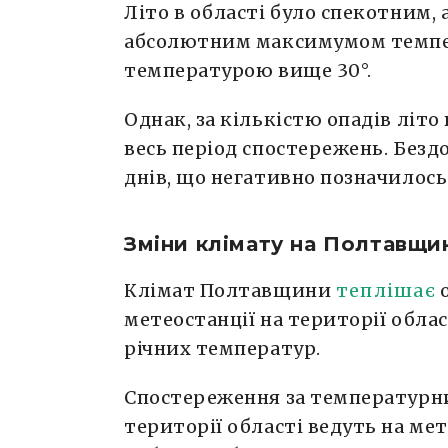
Літо в області було спекотним, 
абсолютним максимумом темпера
температурою вище 30°.
Однак, за кількістю опадів літо
весь період спостережень. Безд
днів, що негативно позначилось
Зміни клімату на Полтавщи
Клімат Полтавщини
теплішає
о
метеостанції на території обла
річних температур.
Спостереження за температурн
території області ведуть на мет