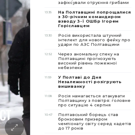
зафіксували отруєння грибами
На Полтавщині попрощалися
13:35
з 30-річним командиром
взводу 3-ї ОШБр Ігорем
Горіславцем
Росія використала штучний
13:30
інтелект для нового фейку про
удари по АЗС Полтавщини
Через аномальну спеку на
12:52
Полтавщині прогнозують
високий рівень пожежної
небезпеки
У Полтаві до Дня
11:59
Незалежності розігрують
вишиванку
Росія намагається атакувати
11:08
Полтавщину з повітря: головне
про ситуацію 4 серпня
Полтавський борець став
10:47
бронзовим призером
чемпіонату світу серед кадетів
до 17 років