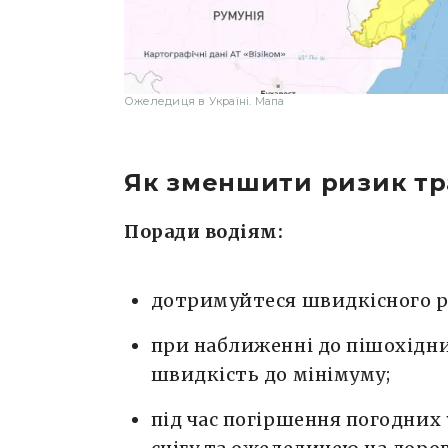
Ожеледиця в Україні. Мапа
Як зменшити ризик т
Поради водіям:
дотримуйтеся швидкісного ре
при наближенні до пішохідн
швидкість до мінімуму;
під час погіршення погодних