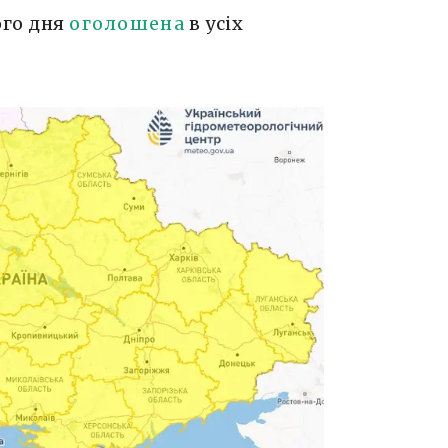
ого дня
оголошена
в усіх