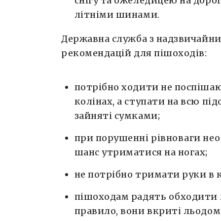
снігу та ожеледицею на дорог
літніми шинами.
Державна служба з надзвичайни
рекомендацій для пішоходів:
потрібно ходити не поспішаю
колінах, а ступати на всю пі
зайняті сумками;
при порушенні рівноваги нео
шанс утриматися на ногах;
не потрібно тримати руки в 
пішоходам радять обходити 
правило, вони вкриті льодом.