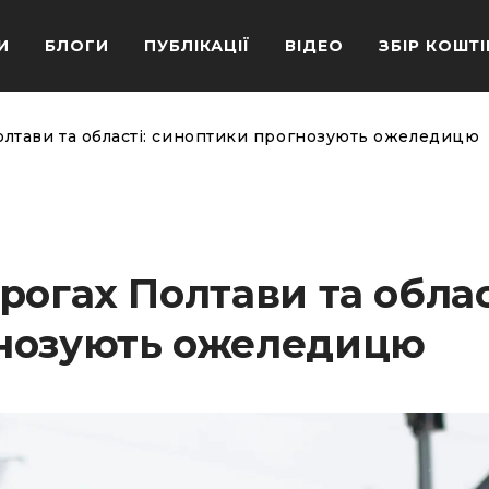
И
БЛОГИ
ПУБЛІКАЦІЇ
ВІДЕО
ЗБІР КОШТІ
олтави та області: синоптики прогнозують ожеледицю
рогах Полтави та облас
нозують ожеледицю