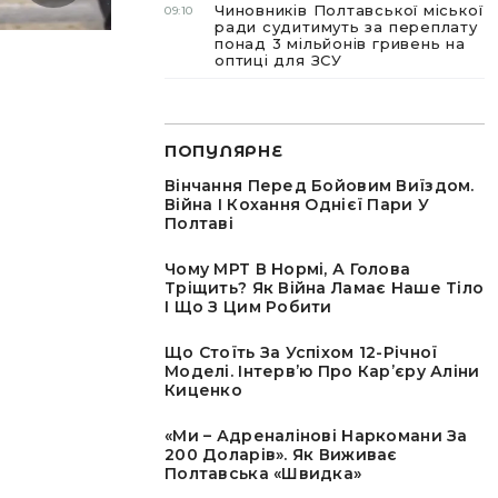
Чиновників Полтавської міської
09:10
ради судитимуть за переплату
понад 3 мільйонів гривень на
оптиці для ЗСУ
ПОПУЛЯРНЕ
Вінчання Перед Бойовим Виїздом.
Війна І Кохання Однієї Пари У
Полтаві
Чому МРТ В Нормі, А Голова
Тріщить? Як Війна Ламає Наше Тіло
І Що З Цим Робити
Що Стоїть За Успіхом 12-Річної
Моделі. Інтервʼю Про Карʼєру Аліни
Киценко
«Ми – Адреналінові Наркомани За
200 Доларів». Як Виживає
Полтавська «швидка»