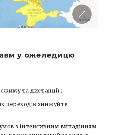
равм у ожеледицю
жиму та дистанції ;
их переходів знижуйте
 умов з інтенсивним випадінням