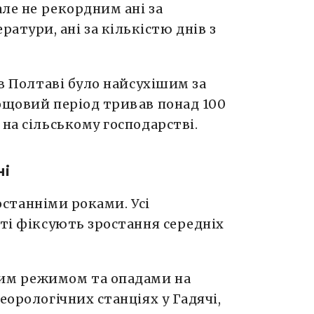
але не рекордним ані за
тури, ані за кількістю днів з
 в Полтаві було найсухішим за
ощовий період тривав понад 100
 на сільському господарстві.
ні
станніми роками. Усі
сті фіксують зростання середніх
им режимом та опадами на
еорологічних станціях у Гадячі,