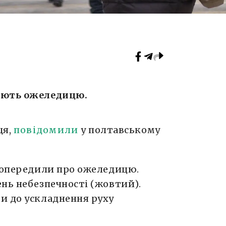
ують ожеледицю.
ця,
повідомили
у полтавському
 попередили про ожеледицю.
нь небезпечності (жовтий).
и до ускладнення руху