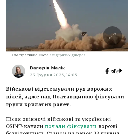
Ілюстративне Фото
з відкритих джерел
Валерія Малік
23 Грудня 2025, 14:05
Військові відстежували рух ворожих
цілей, адже над Полтавщиною фіксували
групи крилатих ракет.
Після опівночі військові та українські
OSINT-канали
почали фіксувати
ворожі
безпілотники. Станом на ранок 23 грудня