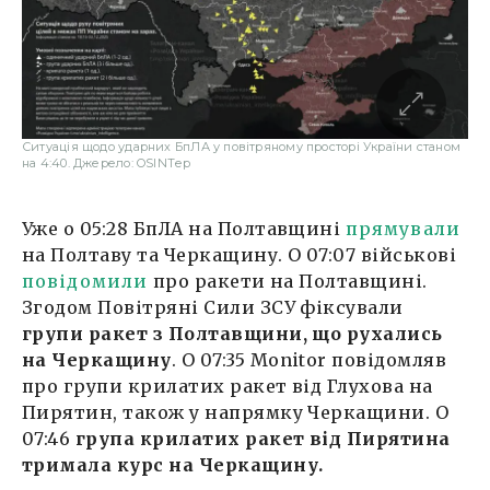
Ситуація щодо ударних БпЛА у повітряному просторі України станом
на 4:40. Джерело: OSINTер
Уже о 05:28 БпЛА на Полтавщині
прямували
на Полтаву та Черкащину. О 07:07 військові
повідомили
про ракети на Полтавщині.
Згодом Повітряні Сили ЗСУ фіксували
групи ракет з Полтавщини, що рухались
на Черкащину
. О 07:35 Monitor повідомляв
про групи крилатих ракет від Глухова на
Пирятин, також у напрямку Черкащини. О
07:46
група крилатих ракет від Пирятина
тримала курс на Черкащину.