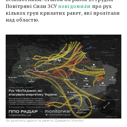
Повітряні Сили ЗСУ
повідомили
про рух
кількох груп крилатих ракет, які пролітали
над областю.
Як рухались дрони та ракети. Джерело: Monitor