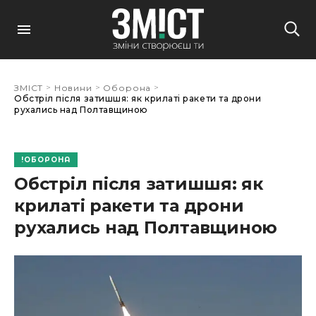
>
>
>
ЗМІСТ
Новини
Оборона
Обстріл після затишшя: як крилаті ракети та дрони
рухались над Полтавщиною
ОБОРОНА
Обстріл після затишшя: як
крилаті ракети та дрони
рухались над Полтавщиною