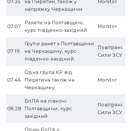
07:35
на Пирятин, також у
Monitor
напрямку Черкащини
Ракети на Полтавщині,
07:07
Monitor
курс південно-західний
Групи ракет з Полтавщини
Повітряні
07:19
на Черкащину, курс
Сили ЗСУ
південно-західний
Одна група КР від
07:46
Пирятина також на
Monitor
Черкащину
БпЛА на півночі
Повітряні
08:28
Полтавщини, курс
Сили ЗСУ
західний
Один БпЛА у