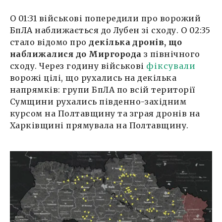
О 01:31 військові попередили про ворожий
БпЛА наближається до Лубен зі сходу. О 02:35
стало відомо про
декілька дронів, що
наближалися до Миргорода
з північного
сходу. Через годину військові
фіксували
ворожі цілі, що рухались на декілька
напрямків: групи БпЛА по всій території
Сумщини рухались південно-західним
курсом на Полтавщину та зграя дронів на
Харківщині прямувала на Полтавщину.