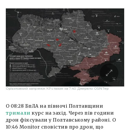
Орієнтовний напрямок КР станом на 7:40. Джерело: OSINTер
О 08:28 БпЛА на півночі Полтавщини
тримали
курс на захід. Через пів години
дрон фіксували у Полтавському районі. О
10:46 Monitor сповістив про дрон, що