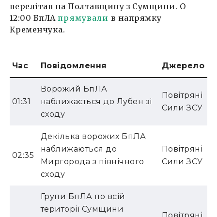
перелітав на Полтавщину з Сумщини. О
12:00 БпЛА
прямували
в напрямку
Кременчука.
Час
Повідомлення
Джерело
Ворожий БпЛА
Повітряні
01:31
наближається до Лубен зі
Сили ЗСУ
сходу
Декілька ворожих БпЛА
наближаються до
Повітряні
02:35
Миргорода з північного
Сили ЗСУ
сходу
Групи БпЛА по всій
території Сумщини
Повітряні