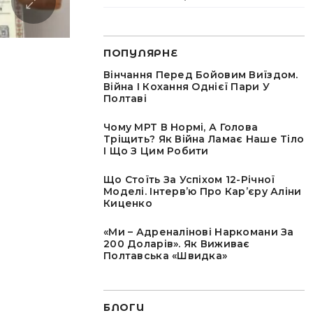
ПОПУЛЯРНЕ
Вінчання Перед Бойовим Виїздом.
Війна І Кохання Однієї Пари У
Полтаві
Чому МРТ В Нормі, А Голова
Тріщить? Як Війна Ламає Наше Тіло
І Що З Цим Робити
Що Стоїть За Успіхом 12-Річної
Моделі. Інтервʼю Про Карʼєру Аліни
Киценко
«Ми – Адреналінові Наркомани За
200 Доларів». Як Виживає
Полтавська «швидка»
БЛОГИ