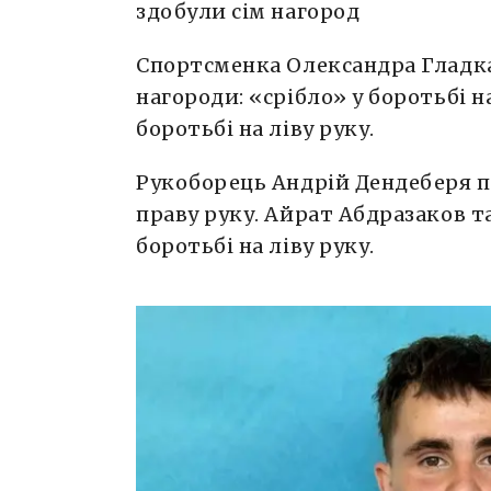
здобули сім нагород
Спортсменка Олександра Гладка
нагороди: «срібло» у боротьбі н
боротьбі на ліву руку.
Рукоборець Андрій Дендеберя по
праву руку. Айрат Абдразаков т
боротьбі на ліву руку.