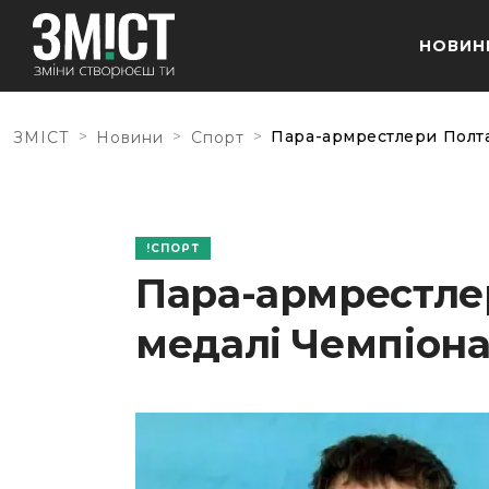
НОВИН
>
>
>
Пара-армрестлери Полта
ЗМІСТ
Новини
Спорт
СПОРТ
Пара-армрестле
медалі Чемпіона