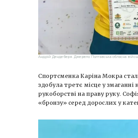
Андрій Дендеберя. Джерело Полтавська обласна військ
Спортсменка Каріна Мокра стал
здобула третє місце у змаганні н
рукоборстві на праву руку. Соф
«бронзу» серед дорослих у катег