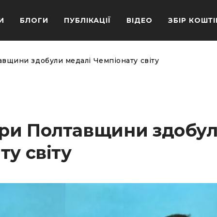
И
БЛОГИ
ПУБЛІКАЦІЇ
ВІДЕО
ЗБІР КОШТІ
вщини здобули медалі Чемпіонату світу
ри Полтавщини здобу
ту світу