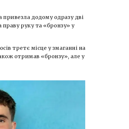
 привезла додому одразу дві
а праву руку та «бронзу» у
сів третє місце у змаганні на
акож отримав «бронзу», але у