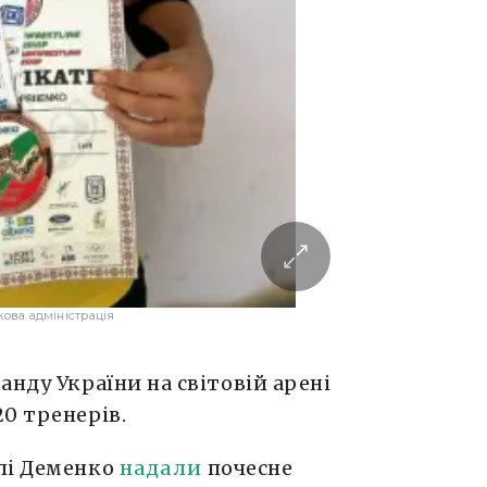
кова адміністрація
анду України на світовій арені
0 тренерів.
лі Деменко
надали
почесне