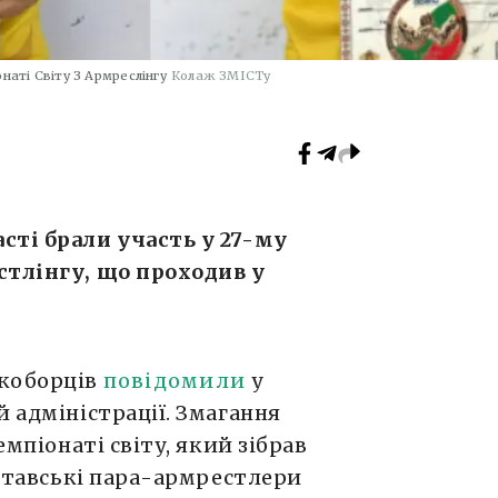
аті Світу З Армреслінгу
Колаж ЗМІСТу
сті брали участь у 27-му
стлінгу, що проходив у
укоборців
повідомили
у
й адміністрації. Змагання
емпіонаті світу, який зібрав
полтавські пара-армрестлери