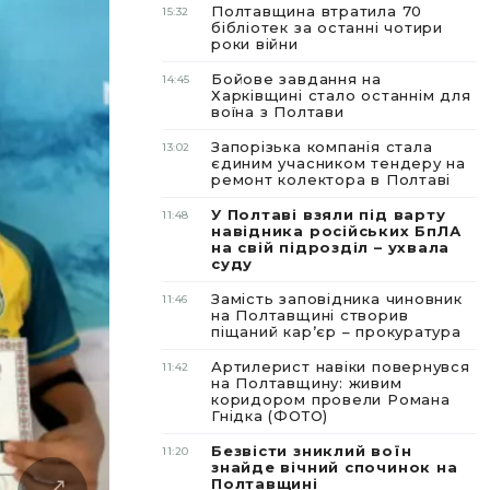
Полтавщина втратила 70
15:32
бібліотек за останні чотири
роки війни
Бойове завдання на
14:45
Харківщині стало останнім для
воїна з Полтави
Запорізька компанія стала
13:02
єдиним учасником тендеру на
ремонт колектора в Полтаві
У Полтаві взяли під варту
11:48
навідника російських БпЛА
на свій підрозділ – ухвала
суду
Замість заповідника чиновник
11:46
на Полтавщині створив
піщаний карʼєр – прокуратура
Артилерист навіки повернувся
11:42
на Полтавщину: живим
коридором провели Романа
Гнідка (ФОТО)
Безвісти зниклий воїн
11:20
знайде вічний спочинок на
Полтавщині