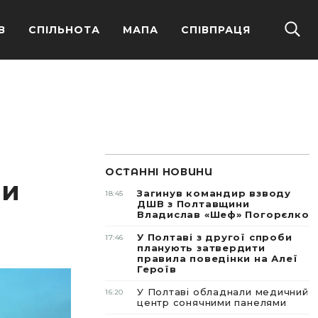
В
СПІЛЬНОТА
МАПА
СПІВПРАЦЯ
ОСТАННІ НОВИНИ
ли
Загинув командир взводу
18:45
ДШВ з Полтавщини
Владислав «Шеф» Погорєлко
У Полтаві з другої спроби
17:46
планують затвердити
правила поведінки на Алеї
Героїв
У Полтаві обладнали медичний
16:20
центр сонячними панелями