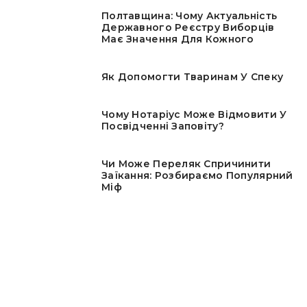
Полтавщина: Чому Актуальність
Державного Реєстру Виборців
Має Значення Для Кожного
Як Допомогти Тваринам У Спеку
Чому Нотаріус Може Відмовити У
Посвідченні Заповіту?
Чи Може Переляк Спричинити
Заїкання: Розбираємо Популярний
Міф