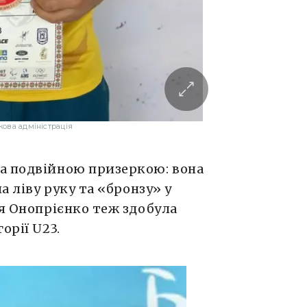
ова адміністрація
а подвійною призеркою: вона
а ліву руку та «бронзу» у
ія Онопрієнко теж здобула
орії U23.