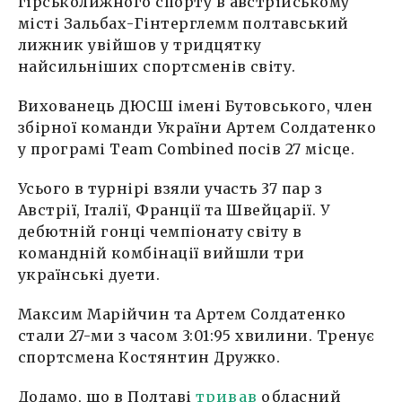
гірськолижного спорту в австрійському
місті Зальбах-Гінтерглемм полтавський
лижник увійшов у тридцятку
найсильніших спортсменів світу.
Вихованець ДЮСШ імені Бутовського, член
збірної команди України Артем Солдатенко
у програмі Team Combined посів 27 місце.
Усього в турнірі взяли участь 37 пар з
Австрії, Італії, Франції та Швейцарії. У
дебютній гонці чемпіонату світу в
командній комбінації вийшли три
українські дуети.
Максим Марійчин та Артем Солдатенко
стали 27-ми з часом 3:01:95 хвилини. Тренує
спортсмена Костянтин Дружко.
Додамо, що в Полтаві
тривав
обласний