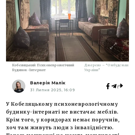
Кобеляцький Психоневрологічний
Джерело – “Омбудсман
Будинок-Інтернат
України”
Валерія Малік
31 Липня 2025, 16:09
У Кобеляцькому психоневрологічному
будинку-інтернаті не вистачає меблів.
Крім того, у коридорах немає поручнів,
хоч там живуть люди з інвалідністю.