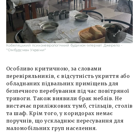
Кобеляцький психоневрологічний будинок-інтернат. Джерело -
"Омбудсман України"
Особливо критичною, за словами
перевіряльників, є відсутність укриття або
обладнаних підвальних приміщень для
безпечного перебування під час повітряної
тривоги. Також виявили брак меблів. Не
вистачає приліжкових тумб, стільців, столів
та шаф. Крім того, у коридорах немає
поручнів, що ускладнює пересування для
маломобільних груп населення.