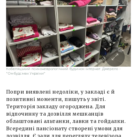
Кобеляцький психоневрологічний будинок-інтернат. Джерело -
"Омбудсман України"
Попри виявлені недоліки, у закладі є й
позитивні моменти, пишуть у звіті.
Територія закладу огороджена. Для
відпочинку та дозвілля мешканців
облаштовані альтанки, лавки та гойдалки.
Всередині пансіонату створені умови для
дозвілля. Є зали для перегляду телевізора,