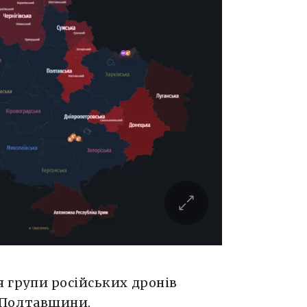
ня групи російських дронів
 Полтавщини.