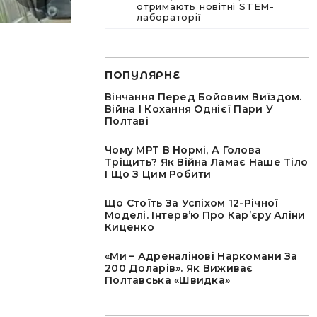
отримають новітні STEM-
лабораторії
ПОПУЛЯРНЕ
Вінчання Перед Бойовим Виїздом.
Війна І Кохання Однієї Пари У
Полтаві
Чому МРТ В Нормі, А Голова
Тріщить? Як Війна Ламає Наше Тіло
І Що З Цим Робити
Що Стоїть За Успіхом 12-Річної
Моделі. Інтервʼю Про Карʼєру Аліни
Киценко
«Ми – Адреналінові Наркомани За
200 Доларів». Як Виживає
Полтавська «швидка»