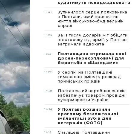
судитимуть псевдоадвоката
Зупинилося серце полковника
16:49
з Полтави, який присвятив
життя військово-будівельній
справі
За 11 тисяч доларів міг обіцяти
16:08
відстрочку від армії: у Полтаві
затримали адвоката
Полтавщина отримала нові
15:36
дрони-перехоплювачі для
боротьби з «Шахедами»
У серпні на Полтавщині
15:02
тимчасово змінять розклад
приміських поїздів
Полтавський виробник снеків
14:28
забезпечує товаром провідні
супермаркети України
У Полтаві розширили
14:24
програму безкоштовної
імплантації зубів для
ветеранів (ФОТО)
Сім ліцеїв Полтавщини
14:12