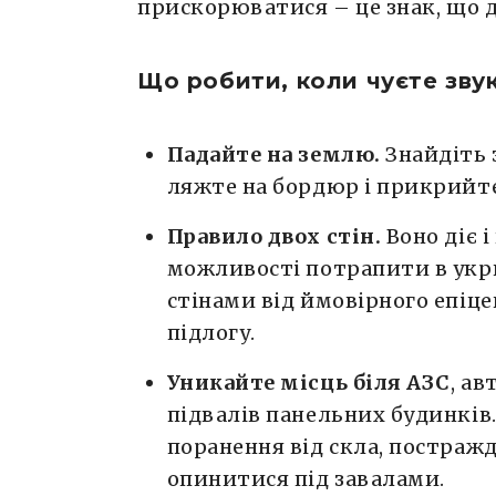
прискорюватися – це знак, що д
Що робити, коли чуєте звук
Падайте на землю.
Знайдіть 
ляжте на бордюр і прикрийте
Правило двох стін.
Воно діє і
можливості потрапити в укри
стінами від ймовірного епіц
підлогу.
Уникайте місць біля АЗС
, ав
підвалів панельних будинків
поранення від скла, постражд
опинитися під завалами.