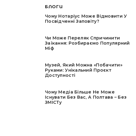
БЛОГИ
Чому Нотаріус Може Відмовити У
Посвідченні Заповіту?
Чи Може Переляк Спричинити
Заїкання: Розбираємо Популярний
Міф
Музей, Який Можна «побачити»
Руками: Унікальний Проєкт
Доступності
Чому Медіа Більше Не Може
Існувати Без Вас, А Полтава – Без
ЗМІСТу