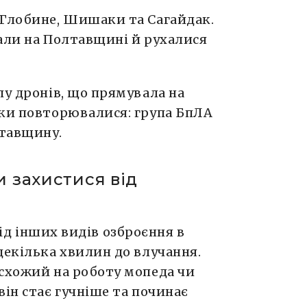
 Глобине, Шишаки та Сагайдак.
али на Полтавщині й рухалися
пу дронів, що прямувала на
аки повторювалися: група БпЛА
лтавщину.
 захистися від
ід інших видів озброєння в
декілька хвилин до влучання.
 схожий на роботу мопеда чи
він стає гучніше та починає