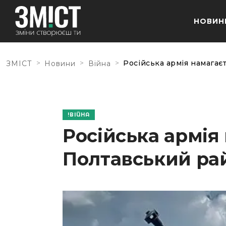
НОВИН
>
>
>
Російська армія намагає
ЗМІСТ
Новини
Війна
ВІЙНА
Російська армія
Полтавський рай