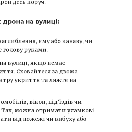
рон десь поруч.
 дрона на вулиці:
заглиблення, яму або канаву, чи
 голову руками.
 на вулиці, якщо немає
ття. Сховайтеся за двома
ентру укриття та ляжте на
томобілів, вікон, під’їздів чи
. Так, можна отримати уламкові
ати від пожежі чи вибуху або