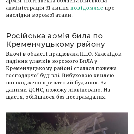
армія. Полтавська обласна військова
адміністрація 31 липня
повідомляє
про
наслідки ворожої атаки.
Російська армія била по
Кременчуцькому району
Вночі в області працювала ППО. Унаслідок
падіння уламків ворожого БпЛА у
Кременчуцькому районі сталася пожежа
господарчої будівлі. Вибуховою хвилею
пошкоджено приватний будинок. За
даними ДСНС, пожежу ліквідовано. На
щастя, обійшлося без постраждалих.