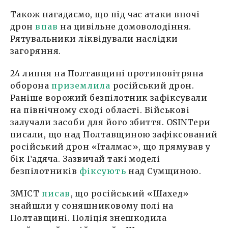
Також нагадаємо, що під час атаки вночі
дрон
впав
на цивільне домоволодіння.
Рятувальники ліквідували наслідки
загоряння.
24 липня на Полтавщині протиповітряна
оборона
приземлила
російський дрон.
Раніше ворожий безпілотник зафіксували
на північному сході області. Військові
залучали засоби для його збиття. OSINTери
писали, що над Полтавщиною зафіксований
російський дрон «Італмас», що прямував у
бік Гадяча. Зазвичай такі моделі
безпілотників
фіксують
над Сумщиною.
ЗМІСТ
писав
, що російський «Шахед»
знайшли у соняшниковому полі на
Полтавщині. Поліція знешкодила