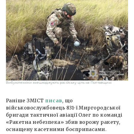
Вибухотехніки знешкоджують російську ціль на Полтавщині
Раніше ЗМІСТ
писав
, що
військовослужбовець 831-ї Миргородської
бригади тактичної авіації Олег по команді
«Ракетна небезпека» збив ворожу ракету,
оснащену касетними боєприпасами.