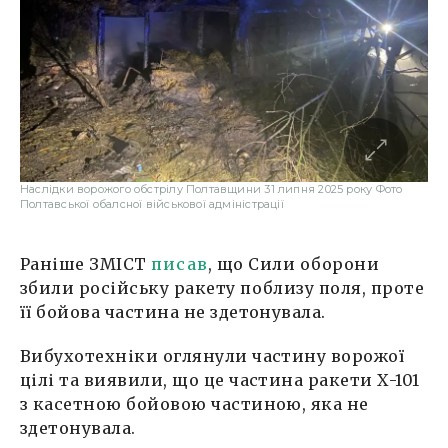
Наслідки ворожого обстрілу Полтавщини 31 липня 2025 року Фото
Полтавської обалсної військової адміністрації
Раніше ЗМІСТ
писав
, що Сили оборони
збили російську ракету поблизу поля, проте
її бойова частина не здетонувала.
Вибухотехніки оглянули частину ворожої
цілі та виявили, що це частина ракети Х-101
з касетною бойовою частиною, яка не
здетонувала.