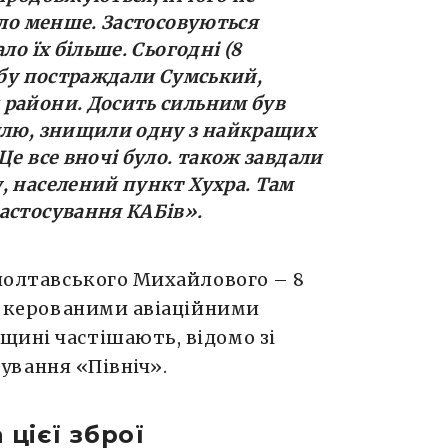
уло менше. Застосовуються
ло їх більше. Сьогодні (8
обу постраждали Сумський,
 райони. Досить сильним був
іллю, знищили одну з найкращих
Це все вночі було. також завдали
, населений пункт Хухра. Там
астосування КАБів».
 полтавського Михайлового – 8
ри керованими авіаційними
щині частішають, відомо зі
вання «Північ».
 цієї зброї