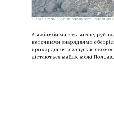
Вирва від удару КАБом по Херсону Фото – Херсоньска 
Авіабомби мають високу руйнів
неточними знаряддями обстрілі
прикордоння й запускає якомога
дістаються майже межі Полтав