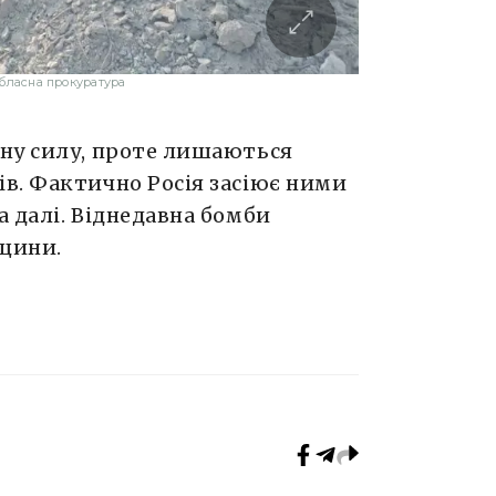
обласна прокуратура
ну силу, проте лишаються
в. Фактично Росія засіює ними
 далі. Віднедавна бомби
щини.