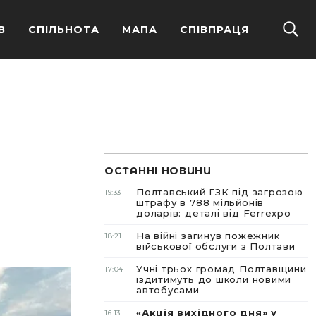
В
СПІЛЬНОТА
МАПА
СПІВПРАЦЯ
ОСТАННІ НОВИНИ
Полтавський ГЗК під загрозою
19:33
штрафу в 788 мільйонів
доларів: деталі від Ferrexpo
На війні загинув пожежник
18:21
військової обслуги з Полтави
Учні трьох громад Полтавщини
17:04
їздитимуть до школи новими
автобусами
«Акція вихідного дня» у
16:13