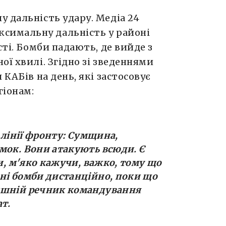
 дальність удару. Медіа 24
аксимальну дальність у районі
сті. Бомби падають, де вийде з
ої хвилі. Згідно зі зведеннями
 КАБів на день, які застосовує
гіонам:
й лінії фронту: Сумщина,
мок. Вони атакують всюди. Є
ти, м'яко кажучи, важко, тому що
ні бомби дистанційно, поки що
ишній речник командування
т.