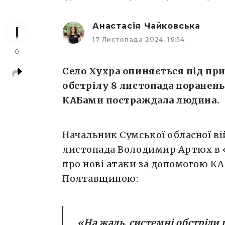
Анастасія Чайковська
17 Листопада 2024, 16:54
0
Село Хухра опиняється під приц
обстрілу 8 листопада поранень 
КАБами постраждала людина.
Начальник Сумської обласної вій
листопада Володимир Артюх в
про нові атаки за допомогою КА
Полтавщиною:
«На жаль, системні обстріли