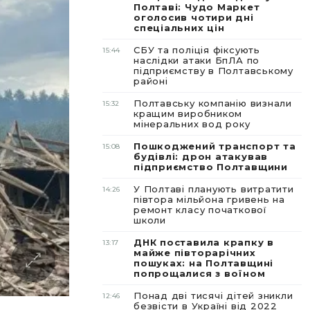
Полтаві: Чудо Маркет
оголосив чотири дні
спеціальних цін
СБУ та поліція фіксують
15:44
наслідки атаки БпЛА по
підприємству в Полтавському
районі
Полтавську компанію визнали
15:32
кращим виробником
мінеральних вод року
Пошкоджений транспорт та
15:08
будівлі: дрон атакував
підприємство Полтавщини
У Полтаві планують витратити
14:26
півтора мільйона гривень на
ремонт класу початкової
школи
ДНК поставила крапку в
13:17
майже півторарічних
пошуках: на Полтавщині
попрощалися з воїном
Понад дві тисячі дітей зникли
12:46
безвісти в Україні від 2022