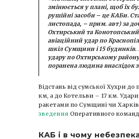
змінюється у плані, щоб їх б
рушійні засоби – це КАБи. Ста
листопада, – прим. авт) за д
Охтирський та Конотопський
авіаційний удар по Красноп
шкіл Сумщини і 15 будинків. 
удару по Охтирському району
поранена людина внаслідок з
Відстань від сумської Хухри до
км, а до Котельви – 17 км. Уда
ракетами по Сумщині чи Харків
зведення
Оперативного команду
КАБ і в чому небезпека