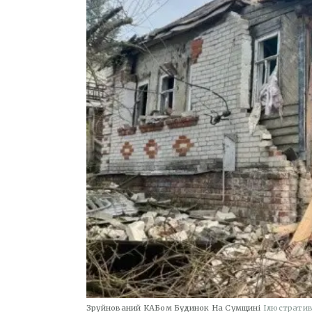
Зруйнований КАБом Будинок На Сумщині
Ілюстратив