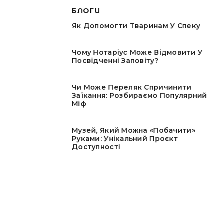
БЛОГИ
Як Допомогти Тваринам У Спеку
Чому Нотаріус Може Відмовити У
Посвідченні Заповіту?
Чи Може Переляк Спричинити
Заїкання: Розбираємо Популярний
Міф
Музей, Який Можна «побачити»
Руками: Унікальний Проєкт
Доступності