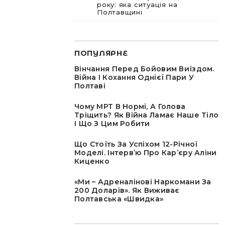
року: яка ситуація на
Полтавщині
ПОПУЛЯРНЕ
Вінчання Перед Бойовим Виїздом.
Війна І Кохання Однієї Пари У
Полтаві
Чому МРТ В Нормі, А Голова
Тріщить? Як Війна Ламає Наше Тіло
І Що З Цим Робити
Що Стоїть За Успіхом 12-Річної
Моделі. Інтервʼю Про Карʼєру Аліни
Киценко
«Ми – Адреналінові Наркомани За
200 Доларів». Як Виживає
Полтавська «швидка»