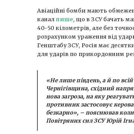
Авіаційні бомби мають обмежену
канал
пише
, що в ЗСУ бачать м
40-50 кілометрів, але без точно
розрахунком ураження від ударн
Генштабу ЗСУ, Росія має десятки
для ударів по прикордонним ре
«Не лише південь, а й по всі
Чернігівщина, східний напря
нова загроза, на яку реагува
противник застосовує керова
безкарно», – пояснював кол
Повітряних сил ЗСУ Юрій Ігна