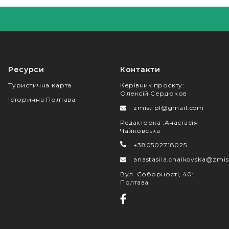
Ресурси
Контакти
Туристична карта
Керівник проєкту
:
Олексій Сердюков
Історична Полтава
zmist.pl@gmail.com
Редакторка
:
Анастасія
Чайковська
+380502718025
anastasiia.chaikovska@zmis
Вул. Соборності, 40
:
Полтава