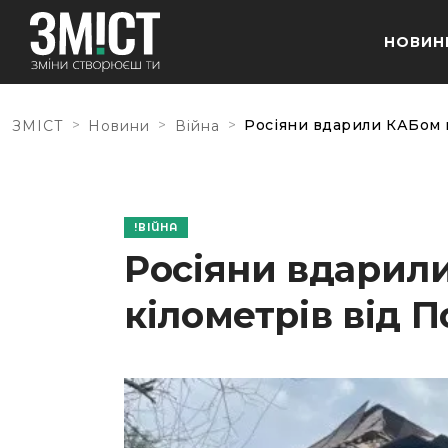
НОВИН
>
>
>
Росіяни вдарили КАБом п
ЗМІСТ
Новини
Війна
ВІЙНА
Росіяни вдарили
кілометрів від 