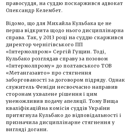
правосуддя, на суддю поскаржився адвокат
Олександр Келембет.
Відомо, що для Михайла Кульбака це не
перша відкрита щодо нього дисциплінарна
справа. Так, у 2013 році на суддю скаржився
директор чернігівського ПП
«Інтермолпром» Сергій Гущин. Тоді,
Кульбако розглядав справу за позовом
«Інтермолпрому» до полтавського ТОВ
«Метангазавто» про стягнення
заборгованості за договором підряду. Однак
служитель Феміди несвоєчасно направив
сторонам ухвалене рішення і цим
унеможливив подачу апеляції. Тому Вища
кваліфікаційна комісія суддів України
притягнула Кульбако до відповідальності і
призначила дисциплінарне стягнення у
вигляді догани.