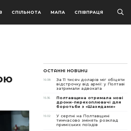
В
СПІЛЬНОТА
МАПА
СПІВПРАЦЯ
ОСТАННІ НОВИНИ
кою
За 11 тисяч доларів міг обіцяти
16:08
відстрочку від армії: у Полтаві
затримали адвоката
Полтавщина отримала нові
15:36
дрони-перехоплювачі для
боротьби з «Шахедами»
У серпні на Полтавщині
15:02
тимчасово змінять розклад
приміських поїздів