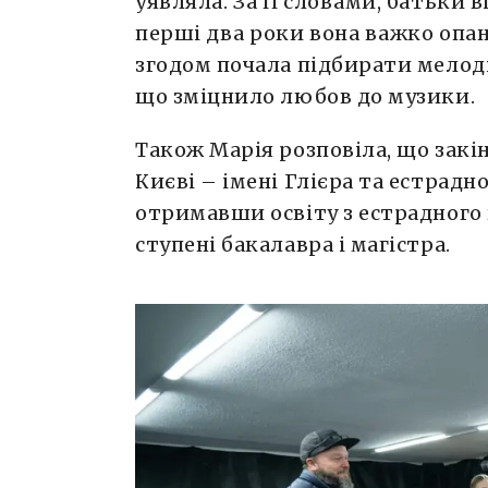
уявляла. За її словами, батьки в
перші два роки вона важко опан
згодом почала підбирати мелодії
що зміцнило любов до музики.
Також Марія розповіла, що закін
Києві – імені Глієра та естрад
отримавши освіту з естрадного 
ступені бакалавра і магістра.