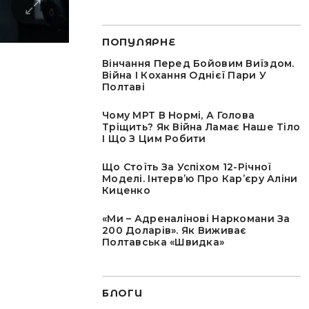
ПОПУЛЯРНЕ
Вінчання Перед Бойовим Виїздом.
Війна І Кохання Однієї Пари У
Полтаві
Чому МРТ В Нормі, А Голова
Тріщить? Як Війна Ламає Наше Тіло
І Що З Цим Робити
Що Стоїть За Успіхом 12-Річної
Моделі. Інтервʼю Про Карʼєру Аліни
Киценко
«Ми – Адреналінові Наркомани За
200 Доларів». Як Виживає
Полтавська «швидка»
БЛОГИ