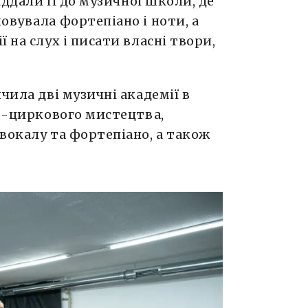
іддали її до музичної школи, де
овувала фортепіано і ноти, а
 на слух і писати власні твори,
чила дві музичні академії в
но-циркового мистецтва,
вокалу та фортепіано, а також