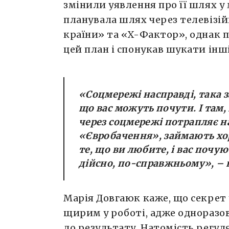
змінили уявлення про її шлях у
планувала шлях через телевізій
країни» та «X-Фактор», однак 
цей план і спонукав шукати інш
«Соцмережі насправді, така 
що вас можуть почути. І там, п
через соцмережі потрапляє н
«Євробачення», займають хор
те, що ви любите, і вас почу
дійсно, по-справжньому»
, –
Марія Довгаюк каже, що секрет 
щирим у роботі, адже одноразо
до результату. Натомість регул