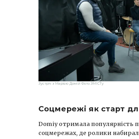
Зустріч з Марією Домій Фото ЗМІСТу
Соцмережі як старт дл
Domiy отримала популярність пі
соцмережах, де ролики набирали