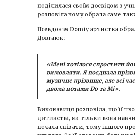
поділилася своїм досвідом з уч
розповіла чому обрала саме так
Псевдонім Domiy артистка обра
Довгаюк:
«
Мені хотілося спростити йо
вимовляти. Я поєднала прізвищ
музичне прізвище, але всі ча
двома нотами Do та Mi
».
Виконавиця розповіла, що її тв
дитинстві, як тільки вона навч
почала співати, тому іншого пр