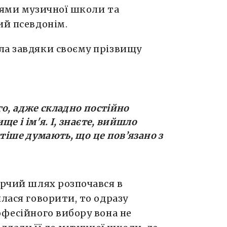
нями музичної школи та
ий псевдонім.
ла завдяки своєму прізвищу
го, адже складно постійно
е і ім'я. І, знаєте, вийшло
стіше думають, що це пов’язано з
орчий шлях розпочався в
илася говорити, то одразу
офесійного вибору вона не