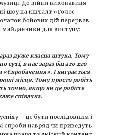
 музиці. До війни виконавиця
ні шоу на кшталт «Голос
початок бойових дій перервав
і майданчики для виступу:
зараз дуже класна штука. Тому
о суті, в нас зараз багато хто
а «Євробачення». І виграється
оші місця. Тому просто робіть
ють точно, якщо ви це робите
 каже співачка.
успіху – це бути послідовним і
ві спроби навряд чи приведуть
ярна праця та якісний контент