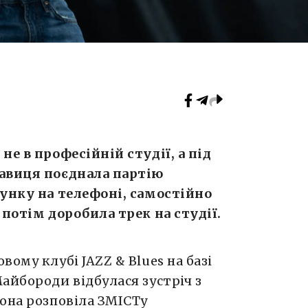
не в професійній студії, а під
навиця поєднала партію
сунку на телефоні, самостійно
 потім доробила трек на студії.
ому клубі JAZZ & Blues на базі
айбороди відбулася зустріч з
она розповіла ЗМІСТу