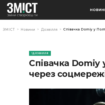
НОВИН
>
>
>
Співачка Domiy у Полт
ЗМІСТ
Новини
Дозвілля
ДОЗВІЛЛЯ
Співачка Domiy у
через соцмереж