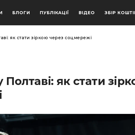
И
БЛОГИ
ПУБЛІКАЦІЇ
ВІДЕО
ЗБІР КОШТІ
аві: як стати зіркою через соцмережі
 Полтаві: як стати зір
і