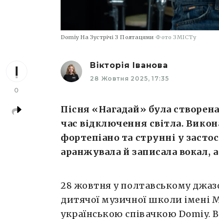
Domiy На Зустрічі З Полтацями
Фото ЗМІСТу
Вікторія Іванова
28 Жовтня 2025, 17:35
0
Пісня «Нагадай» була створена 
час відключення світла. Вико
фортепіано та струнні у засто
аранжувала й записала вокал, а
28 жовтня у полтавському джазов
дитячої музичної школи імені М
українською співачкою Domiy. В