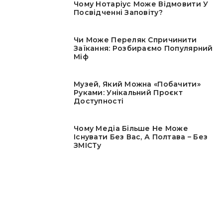
Чому Нотаріус Може Відмовити У
Посвідченні Заповіту?
Чи Може Переляк Спричинити
Заїкання: Розбираємо Популярний
Міф
Музей, Який Можна «побачити»
Руками: Унікальний Проєкт
Доступності
Чому Медіа Більше Не Може
Існувати Без Вас, А Полтава – Без
ЗМІСТу