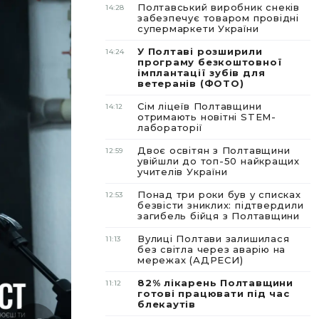
Полтавський виробник снеків
14:28
забезпечує товаром провідні
супермаркети України
У Полтаві розширили
14:24
програму безкоштовної
імплантації зубів для
ветеранів (ФОТО)
Сім ліцеїв Полтавщини
14:12
отримають новітні STEM-
лабораторії
Двоє освітян з Полтавщини
12:59
увійшли до топ-50 найкращих
учителів України
Понад три роки був у списках
12:53
безвісти зниклих: підтвердили
загибель бійця з Полтавщини
Вулиці Полтави залишилася
11:13
без світла через аварію на
мережах (АДРЕСИ)
82% лікарень Полтавщини
11:12
готові працювати під час
блекаутів