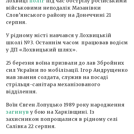
Лохвиці
поліг
під час обстрілу російськими
військовими неподалік Мазанівки
Слов’янського району на Донеччині 21
серпня.
У рідному місті навчався у Лохвицькій
школі №3. Останнім часом працював водієм
у ДП «Лохвицький шлях».
25 березня воїна призвали до лав Збройних
сил України по мобілізації. Ігор Андрущенко
мав звання солдата, служив на посаді
стрільця-санітара механізованого
відділення.
Воїн Євген Лопуцько 1989 року народження
загинув
у бою на Харківщині. Із
захисником попрощалися в рідному селі
Салівка 22 серпня.