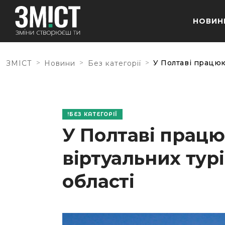
НОВИН
>
>
>
У Полтаві працюю
ЗМІСТ
Новини
Без категорії
БЕЗ КАТЕГОРІЇ
У Полтаві прац
віртуальних тур
області