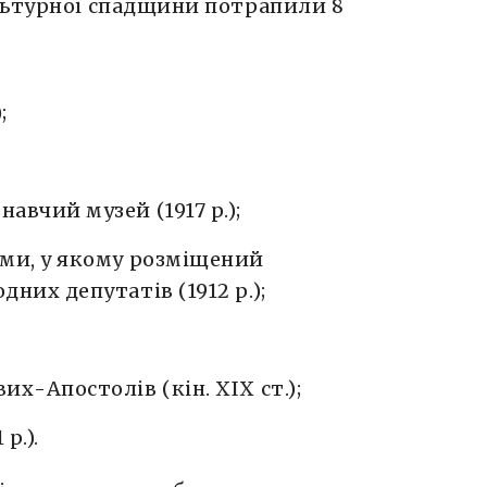
льтурної спадщини потрапили 8
;
вчий музей (1917 р.);
уми, у якому розміщений
них депутатів (1912 р.);
х-Апостолів (кін. XIX ст.);
р.).