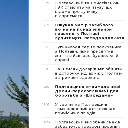
Полтавський та Єристівський
18:21
ГЗК ставлять на паузу: що
відомо про зупинку
підприємств
Ошукав матір загиблого
17:17
воїна на понад мільйон
гривень: у Полтаві
судитимуть псевдоадвоката
Зупинилося серце полковника
16:49
з Полтави, який присвятив
життя військово-будівельній
справі
За 11 тисяч доларів міг обіцяти
16:08
відстрочку від армії: у Полтаві
затримали адвоката
Полтавщина отримала нові
15:36
дрони-перехоплювачі для
боротьби з «Шахедами»
У серпні на Полтавщині
15:02
тимчасово змінять розклад
приміських поїздів
Полтавський виробник снеків
14:28
забезпечує товаром провідні