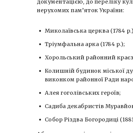
документацією, до переліку ку
нерухомих пам’яток України:
Миколаївська церква (1784 р.)
Тріумфальна арка (1784 р.);
Хорольський районний краєзна
Колишній будинок міської д
виконком районної Ради народ
Алея гоголівських героїв;
Садиба декабристів Муравйови
Собор Різдва Богородиці (1881 