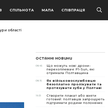
В
СПІЛЬНОТА
МАПА
СПІВПРАЦЯ
ури області
ОСТАННІ НОВИНИ
Що можуть нові дрони-
08:45
перехоплювачі P1-Sun, які
отримала Полтавщина
Як військовослужбовцю
08:15
безоплатно пролікувати та
протезувати зуби у Полтаві
Створити плакат або взяти
19:31
готовий: полтавців запрошують
підтримати родини полонених