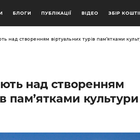
И
БЛОГИ
ПУБЛІКАЦІЇ
ВІДЕО
ЗБІР КОШТІ
ть над створенням віртуальних турів пам’ятками культ
юють над створенням
ів пам’ятками культури