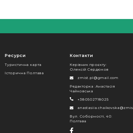
Ресурси
Контакти
Туристична карта
Керівник проєкту
:
Олексій Сердюков
Історична Полтава
zmist.pl@gmail.com
Редакторка
:
Анастасія
Чайковська
+380502718025
anastasiia.chaikovska@zmis
Вул. Соборності, 40
:
Полтава