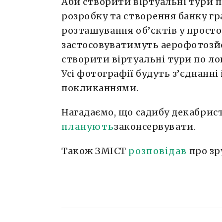
Аби створити віртуальні тури 
розробку та створення банку гр
розташування об’єктів у просто
застосовуватимуть аерофотозйо
створити віртуальні тури по лок
Усі фотографії будуть з’єднанн
покликаннями.
Нагадаємо, що садибу декабрис
планують
законсервувати.
Також ЗМІСТ
розповідав
про зр