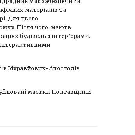
підрядник має забезпечити
афічних матеріалів та
рі. Для цього
мку. Після чого, мають
аціях будівель з інтер′єрами.
і інтерактивними
тів Муравйових-Апостолів
уйновані маєтки Полтавщини.