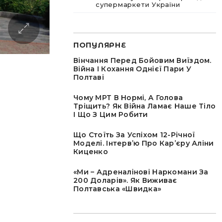
супермаркети України
ПОПУЛЯРНЕ
Вінчання Перед Бойовим Виїздом.
Війна І Кохання Однієї Пари У
Полтаві
Чому МРТ В Нормі, А Голова
Тріщить? Як Війна Ламає Наше Тіло
І Що З Цим Робити
Що Стоїть За Успіхом 12-Річної
Моделі. Інтервʼю Про Карʼєру Аліни
Киценко
«Ми – Адреналінові Наркомани За
200 Доларів». Як Виживає
Полтавська «швидка»