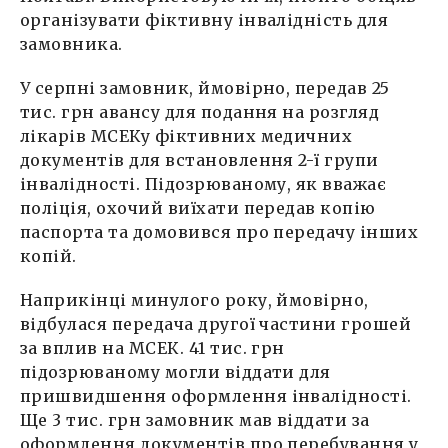
організувати фіктивну інвалідність для
замовника.
У серпні замовник, ймовірно, передав 25
тис. грн авансу для подання на розгляд
лікарів МСЕКу фіктивних медичних
документів для встановлення 2-ї групи
інвалідності. Підозрюваному, як вважає
поліція, охочий виїхати передав копію
паспорта та домовився про передачу інших
копій.
Наприкінці минулого року, ймовірно,
відбулася передача другої частини грошей
за вплив на МСЕК. 41 тис. грн
підозрюваному могли віддати для
пришвидшення оформлення інвалідності.
Ще 3 тис. грн замовник мав віддати за
оформлення документів про перебування у