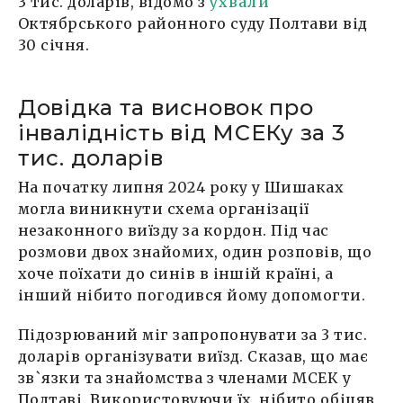
3 тис. доларів, відомо з
ухвали
Октябрського районного суду Полтави від
30 січня.
Довідка та висновок про
інвалідність від МСЕКу за 3
тис. доларів
На початку липня 2024 року у Шишаках
могла виникнути схема організації
незаконного виїзду за кордон. Під час
розмови двох знайомих, один розповів, що
хоче поїхати до синів в іншій країні, а
інший нібито погодився йому допомогти.
Підозрюваний міг запропонувати за 3 тис.
доларів організувати виїзд. Сказав, що має
зв`язки та знайомства з членами МСЕК у
Полтаві. Використовуючи їх, нібито обіцяв