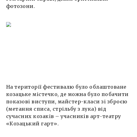
фотозони.
На території фестивалю було облаштоване
козацьке містечко, де можна було побачити
показові виступи, майстер-класи зі зброєю
(метання списа, стрільбу з лука) від
сучасних козаків – учасників арт-театру
«Козацький гарт».