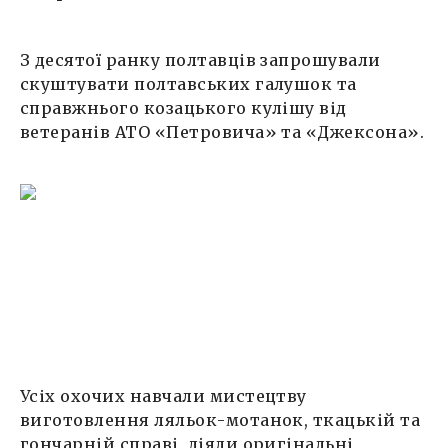
З десятої ранку полтавців запрошували
скуштувати полтавських галушок та
справжнього козацького кулішу від
ветеранів АТО «Петровича» та «Джексона».
Усіх охочих навчали мистецтву
виготовлення ляльок-мотанок, ткацькій та
гончарній справі, діяли оригінальні