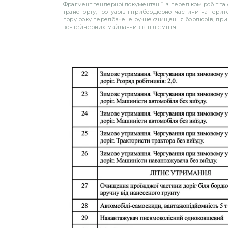
Фрагмент тендерної документації із переліком робіт т
транспорту, тротуарів і прибордюрної частини на терито
пору року передбачене ручне очищення бордюрів, при
контейнерних майданчиків від сміття.