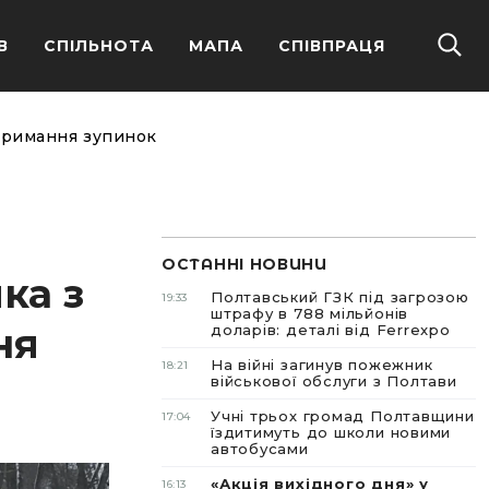
В
СПІЛЬНОТА
МАПА
СПІВПРАЦЯ
утримання зупинок
ОСТАННІ НОВИНИ
ка з
Полтавський ГЗК під загрозою
19:33
штрафу в 788 мільйонів
ня
доларів: деталі від Ferrexpo
На війні загинув пожежник
18:21
військової обслуги з Полтави
Учні трьох громад Полтавщини
17:04
їздитимуть до школи новими
автобусами
«Акція вихідного дня» у
16:13