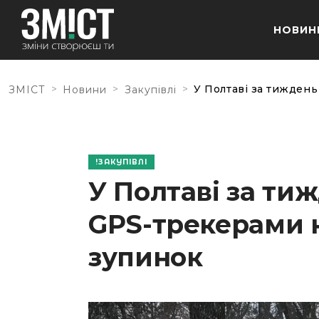
НОВИН
>
>
>
У Полтаві за тиждень
ЗМІСТ
Новини
Закупівлі
ЗАКУПІВЛІ
У Полтаві за ти
GPS-трекерами н
зупинок