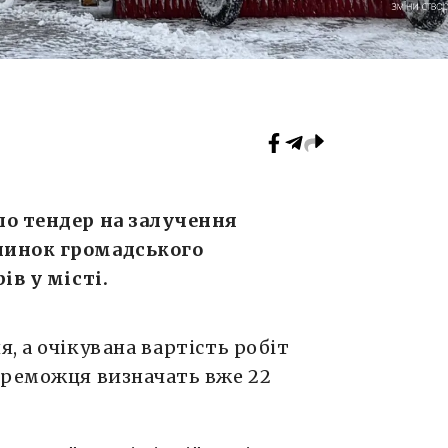
ло тендер на залучення
пинок громадського
ів у місті.
, а очікувана вартість робіт
переможця визначать вже 22