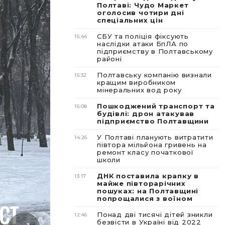
Полтаві: Чудо Маркет
оголосив чотири дні
спеціальних цін
СБУ та поліція фіксують
15:44
наслідки атаки БпЛА по
підприємству в Полтавському
районі
Полтавську компанію визнали
15:32
кращим виробником
мінеральних вод року
Пошкоджений транспорт та
15:08
будівлі: дрон атакував
підприємство Полтавщини
У Полтаві планують витратити
14:26
півтора мільйона гривень на
ремонт класу початкової
школи
ДНК поставила крапку в
13:17
майже півторарічних
пошуках: на Полтавщині
попрощалися з воїном
Понад дві тисячі дітей зникли
12:46
безвісти в Україні від 2022