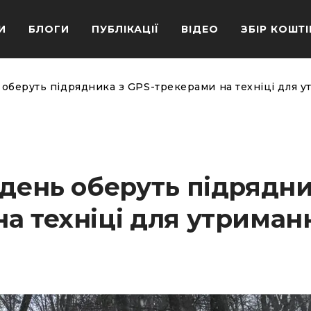
И
БЛОГИ
ПУБЛІКАЦІЇ
ВІДЕО
ЗБІР КОШТІ
 оберуть підрядника з GPS-трекерами на техніці для 
ждень оберуть підрядни
а техніці для утриман