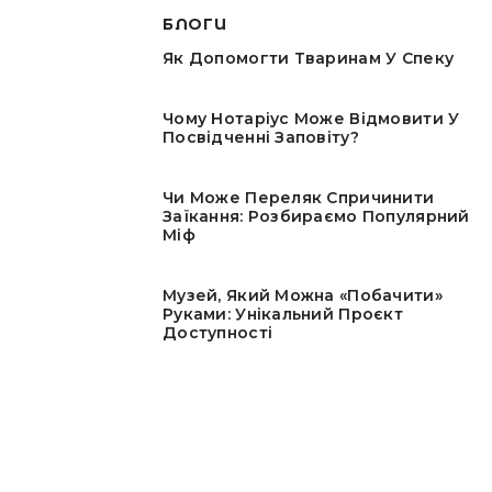
БЛОГИ
Як Допомогти Тваринам У Спеку
Чому Нотаріус Може Відмовити У
Посвідченні Заповіту?
Чи Може Переляк Спричинити
Заїкання: Розбираємо Популярний
Міф
Музей, Який Можна «побачити»
Руками: Унікальний Проєкт
Доступності