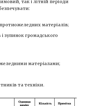
имовий, так і літній періоди
безпечувати:
 протиожеледних матеріалів;
в і зупинок громадського
желедними матеріалами;
тників та техніки.