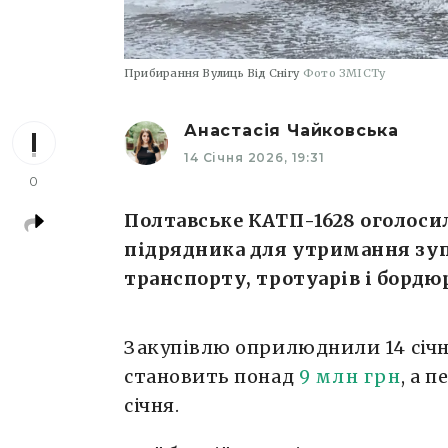
Прибирання Вулиць Від Снігу
Фото ЗМІСТу
Анастасія Чайковська
14 Січня 2026, 19:31
0
Полтавське КАТП-1628 оголоси
підрядника для утримання зу
транспорту, тротуарів і бордюр
Закупівлю оприлюднили 14 січня
становить понад
9 млн грн
, а 
січня.