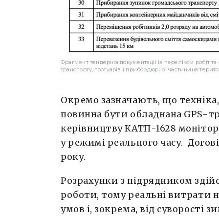
Фрагмент тендерної документації із переліком робіт та
транспорту, тротуарів і прибордюрної частинина терито
Окремо зазначають, що техніка,
повинна бути обладнана GPS-тр
керівництву КАТП-1628 монітор
у режимі реального часу. Догов
року.
Розрахунки з підрядником здій
роботи, тому реальні витрати 
умов і, зокрема, від суворості з