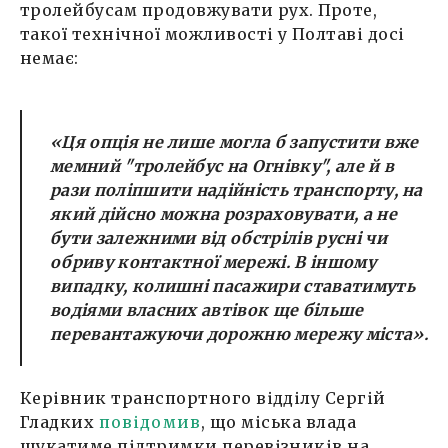
тролейбусам продовжувати рух. Проте,
такої технічної можливості у Полтаві досі
немає:
«Ця опція не лише могла б запустити вже
мемний "тролейбус на Огнівку", але й в
рази поліпшити надійність транспорту, на
який дійсно можна розраховувати, а не
бути залежними від обстрілів русні чи
обриву контактної мережі. В іншому
випадку, колишні пасажири ставатимуть
водіями власних автівок ще більше
перевантажуючи дорожню мережу міста».
Керівник транспортного відділу Сергій
Гладких
повідомив
, що міська влада
шукатиме підтримки перевізників на