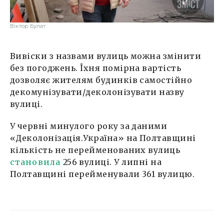
Віктор Булат
Вивіски з назвами вулиць можна змінити
без погоджень. Їхня помірна вартість
дозволяє жителям будинків самостійно
декомунізувати/деколонізувати назву
вулиці.
У червні минулого року за даними
«Деколонізація.Україна» на Полтавщині
кількість не перейменованих вулиць
становила
256 вулиці. У липні на
Полтавщині перейменували 361 вулицю.