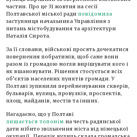
частин. Про це 31 жовтня на сесії
Полтавської міської ради
повідомила
заступниця начальника Управління з
питань містобудування та архітектури
Наталія Сирота.
За її словами, військові просять дочекатися
повернення побратимів, щоб саме вони
разом із громадою могли вирішувати кого і
як вшановувати. Рішення стосується всіх
об’єктів населених пунктів громади. У
Полтаві зупинили перейменування скверів,
бульварів, вулиць, провулків, проспектів,
площ, майданів, мостів та інших.
Нагадаємо, що у Полтаві
лишається топонім
на честь радянської
дати нібито звільнення міста від німецької
окупації. Перелік вулиць склала громадська