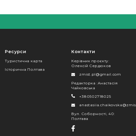
Ресурси
Контакти
Туристична карта
Керівник проєкту
:
Олексій Сердюков
Історична Полтава
zmist.pl@gmail.com
Редакторка
:
Анастасія
Чайковська
+380502718025
anastasiia.chaikovska@zmis
Вул. Соборності, 40
:
Полтава