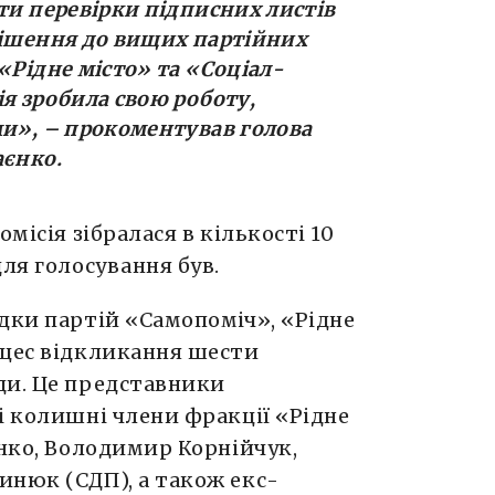
ти перевірки підписних листів
рішення до вищих партійних
«Рідне місто» та «Соціал-
я зробила свою роботу,
ми»,
– прокоментував голова
аєнко.
місія зібралася в кількості 10
для голосування був.
дки партій «Самопоміч», «Рідне
оцес відкликання шести
ди. Це представники
і колишні члени фракції «Рідне
енко, Володимир Корнійчук,
инюк (СДП), а також екс-