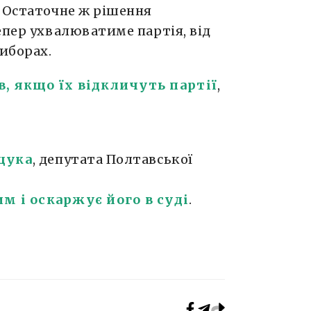
. Остаточне ж рішення
епер ухвалюватиме партія, від
виборах.
, якщо їх відкличуть партії
,
щука
, депутата Полтавської
м і оскаржує його в суді
.