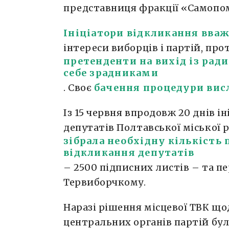
представниця фракції «Самопом
Ініціатори відкликання вва
інтереси виборців і партій, прот
претенденти на вихід із рад
себе зрадниками
. Своє
бачення процедури вис
Із 15 червня впродовж 20 днів і
депутатів Полтавської міської 
зібрала необхідну кількість 
відкликання депутатів
– 2500 підписних листів – та пе
Тервиборчкому.
Наразі рішення місцевої ТВК що
центральних органів партій бу