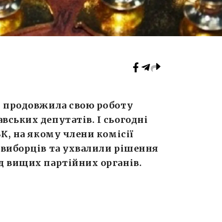
я продовжила свою роботу
ських депутатів. І сьогодні
К, на якому члени комісії
 виборців та ухвалили рішення
д вищих партійних органів.