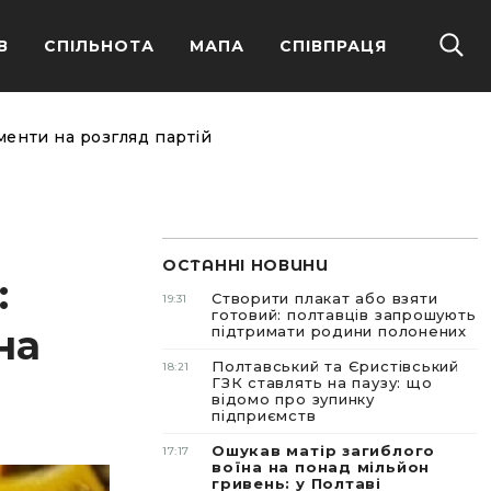
В
СПІЛЬНОТА
МАПА
СПІВПРАЦЯ
менти на розгляд партій
ОСТАННІ НОВИНИ
:
Створити плакат або взяти
19:31
готовий: полтавців запрошують
на
підтримати родини полонених
Полтавський та Єристівський
18:21
ГЗК ставлять на паузу: що
відомо про зупинку
підприємств
Ошукав матір загиблого
17:17
воїна на понад мільйон
гривень: у Полтаві