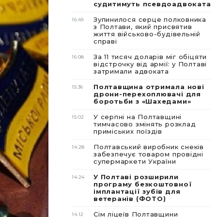
судитимуть псевдоадвоката
Зупинилося серце полковника
16:49
з Полтави, який присвятив
життя військово-будівельній
справі
За 11 тисяч доларів міг обіцяти
16:08
відстрочку від армії: у Полтаві
затримали адвоката
Полтавщина отримала нові
15:36
дрони-перехоплювачі для
боротьби з «Шахедами»
У серпні на Полтавщині
15:02
тимчасово змінять розклад
приміських поїздів
Полтавський виробник снеків
14:28
забезпечує товаром провідні
супермаркети України
У Полтаві розширили
14:24
програму безкоштовної
імплантації зубів для
ветеранів (ФОТО)
Сім ліцеїв Полтавщини
14:12