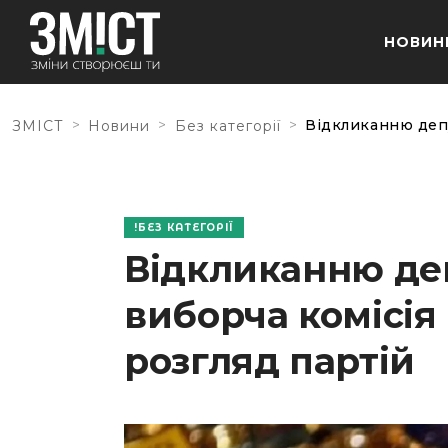
НОВИН
>
>
>
Відкликанню депу
ЗМІСТ
Новини
Без категорії
БЕЗ КАТЕГОРІЇ
Відкликанню деп
виборча комісія
розгляд партій