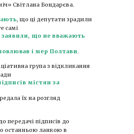
іч» Світлана Бондарєва.
жають
, що ці депутати зрадили
е самі
и заявили, що не вважають
ловлював і мер Полтави
.
ніціативна група з відкликання
ради
підписів містян за
редала їх на розгляд
до передачі підписів до
ло останньою ланкою в