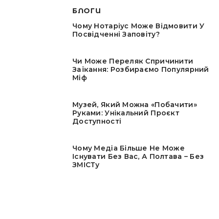
БЛОГИ
Чому Нотаріус Може Відмовити У
Посвідченні Заповіту?
Чи Може Переляк Спричинити
Заїкання: Розбираємо Популярний
Міф
Музей, Який Можна «побачити»
Руками: Унікальний Проєкт
Доступності
Чому Медіа Більше Не Може
Існувати Без Вас, А Полтава – Без
ЗМІСТу