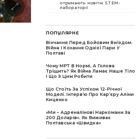
отримають новітні STEM-
лабораторії
ПОПУЛЯРНЕ
Вінчання Перед Бойовим Виїздом.
Війна І Кохання Однієї Пари У
Полтаві
Чому МРТ В Нормі, А Голова
Тріщить? Як Війна Ламає Наше Тіло
І Що З Цим Робити
Що Стоїть За Успіхом 12-Річної
Моделі. Інтервʼю Про Карʼєру Аліни
Киценко
«Ми – Адреналінові Наркомани За
200 Доларів». Як Виживає
Полтавська «швидка»