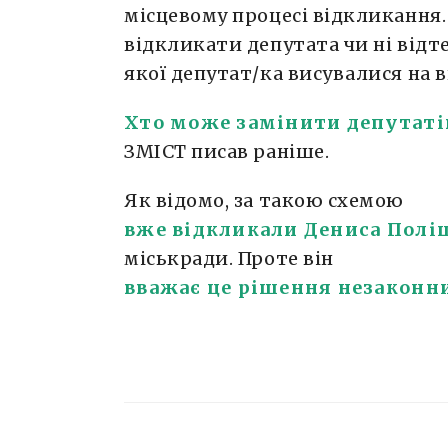
місцевому процесі відкликання
відкликати депутата чи ні відт
якої депутат/ка висувалися на 
Хто може замінити депутатів
ЗМІСТ писав раніше.
Як відомо, за такою схемою
вже відкликали Дениса Полі
міськради. Проте він
вважає це рішення незаконни