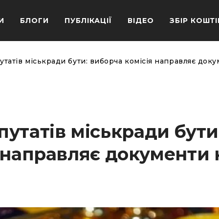
И
БЛОГИ
ПУБЛІКАЦІЇ
ВІДЕО
ЗБІР КОШТІ
татів міськради бути: виборча комісія направляє доку
утатів міськради бути
 направляє документи 