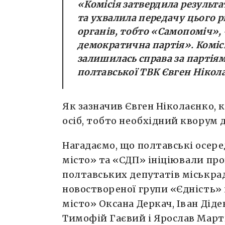
«Комісія затвердила результа
та ухвалила передачу цього 
органів, тобто «Самопоміч», 
демократична партія». Комісі
залишилась справа за партія
полтавської ТВК Євген Нікол
Як зазначив Євген Ніколаєнко, ко
осіб, тобто необхідний кворум 
Нагадаємо, що полтавські осере
місто» та «СДП» ініціювали пр
полтавських депутатів міськра
новоствореної групи «Єдність» 
місто» Оксана Деркач, Іван Дід
Тимофій Гаєвий і Ярослав Март