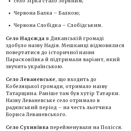
село Зірка стало Зоряним;
Червона Балка – Балкою;
Червона Слобідка – Слобідським.
Село Надєжда
в Диканській громаді
здобуло назву Надія. Мешканці відмовилися
повертатися до історичної назви
Парасковіївка й підтримали варіант, який
звучить українською.
Село Леваневське
, що входить до
Кобеляцької громади, отримало назву
Татарщина. Раніше там був хутір Татарки.
Назву Леваневське село отримало в
радянський період – на честь льотчика
Бориса Леваневського.
Село Сухинівка
перейменували на Полісся.