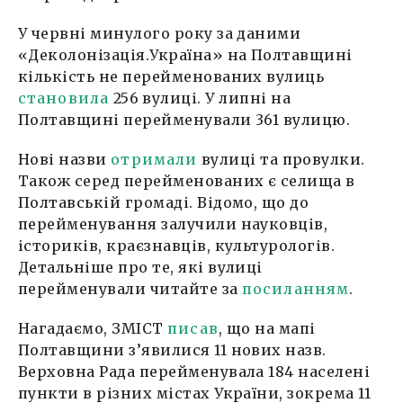
У червні минулого року за даними
«Деколонізація.Україна» на Полтавщині
кількість не перейменованих вулиць
становила
256 вулиці. У липні на
Полтавщині перейменували 361 вулицю.
Нові назви
отримали
вулиці та провулки.
Також серед перейменованих є селища в
Полтавській громаді. Відомо, що до
перейменування залучили науковців,
істориків, краєзнавців, культурологів.
Детальніше про те, які вулиці
перейменували читайте за
посиланням
.
Нагадаємо, ЗМІСТ
писав
, що на мапі
Полтавщини з’явилися 11 нових назв.
Верховна Рада перейменувала 184 населені
пункти в різних містах України, зокрема 11