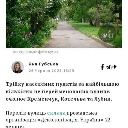
Ілюстративне фото вулиці
Яна Губська
26 Червня 2025, 16:29
Трійку населених пунктів за найбільшою
кількістю не перейменованих вулиць
очолює Кременчук, Котельва та Лубни.
Перелік вулиць
склала
громадська
організація «Деколонізація. Україна» 22
червня.