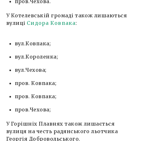
пров.Чехова.
У Котелевській громаді також лишаються
вулиці
Сидора Ковпака
:
вул.Ковпака;
вул.Короленка;
вул.Чехова;
пров. Ковпака;
пров. Ковпака;
пров.Чехова;
У Горішніх Плавнях також лишається
вулиця на честь радянського льотчика
Георгія Добровольського.