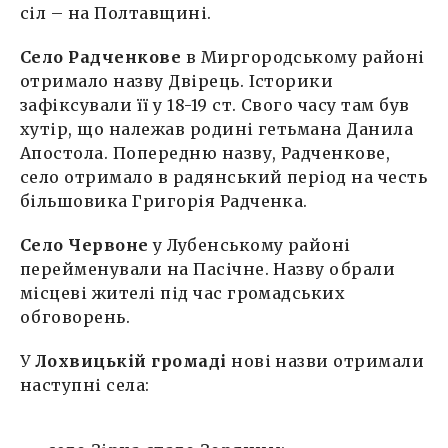
сіл – на Полтавщині.
Село Радченкове
в Миргородському районі
отримало назву Двірець. Історики
зафіксували її у 18-19 ст. Свого часу там був
хутір, що належав родині гетьмана Данила
Апостола. Попередню назву, Радченкове,
село отримало в радянський період на честь
більшовика Григорія Радченка.
Село Червоне
у Лубенському районі
перейменували на Пасічне. Назву обрали
місцеві жителі під час громадських
обговорень.
У
Лохвицькій громаді
нові назви отримали
наступні села: