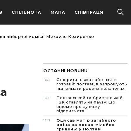
В
СПІЛЬНОТА
МАПА
СПІВПРАЦЯ
ова виборчої комісії Михайло Козиренко
ОСТАННІ НОВИНИ
Створити плакат або взяти
19:31
готовий: полтавців запрошують
ва
підтримати родини полонених
Полтавський та Єристівський
18:21
ГЗК ставлять на паузу: що
відомо про зупинку
підприємств
Ошукав матір загиблого
17:17
воїна на понад мільйон
гривень: у Полтаві