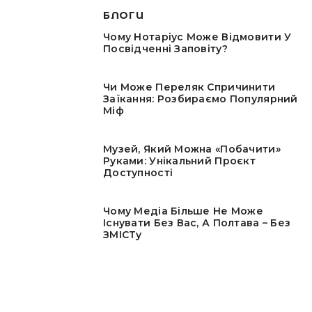
БЛОГИ
Чому Нотаріус Може Відмовити У
Посвідченні Заповіту?
Чи Може Переляк Спричинити
Заїкання: Розбираємо Популярний
Міф
Музей, Який Можна «побачити»
Руками: Унікальний Проєкт
Доступності
Чому Медіа Більше Не Може
Існувати Без Вас, А Полтава – Без
ЗМІСТу