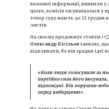
вказаної інформації, виявили у 
цього, комісія засумнівалася у п
тепер суду мають до 12 грудня 
листів.
На своєму продовжує стояти і С
Олександр Кісільов
заявляє, що
відкликати, бо він зрадив ідеї па
«
Коли люди голосували за ньо
партійна сила його висувала,
відповідні. Він порушив зоб
перед виборцями
».
На думку ж самого Сергія Луцен