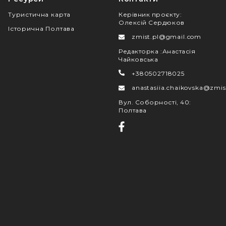
Туристична карта
Керівник проєкту
:
Олексій Сердюков
Історична Полтава
zmist.pl@gmail.com
Редакторка
:
Анастасія
Чайковська
+380502718025
anastasiia.chaikovska@zmis
Вул. Соборності, 40
:
Полтава