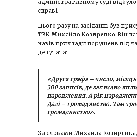
адміністративному суді відбулос
справі.
Цього разу на засіданні був при
ТВК
Михайло Козиренко
. Він н
навів приклади порушень під ча
депутата:
«
Друга графа – число, місяць
300 записів, де записано лиш
народження. А рік народженн
Далі – громадянство. Там тро
громадянство
».
За словами Михайла Козиренка