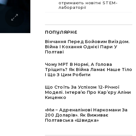
отримають новітні STEM-
лабораторії
ПОПУЛЯРНЕ
Вінчання Перед Бойовим Виїздом.
Війна І Кохання Однієї Пари У
Полтаві
Чому МРТ В Нормі, А Голова
Тріщить? Як Війна Ламає Наше Тіло
І Що З Цим Робити
Що Стоїть За Успіхом 12-Річної
Моделі. Інтервʼю Про Карʼєру Аліни
Киценко
«Ми – Адреналінові Наркомани За
200 Доларів». Як Виживає
Полтавська «швидка»