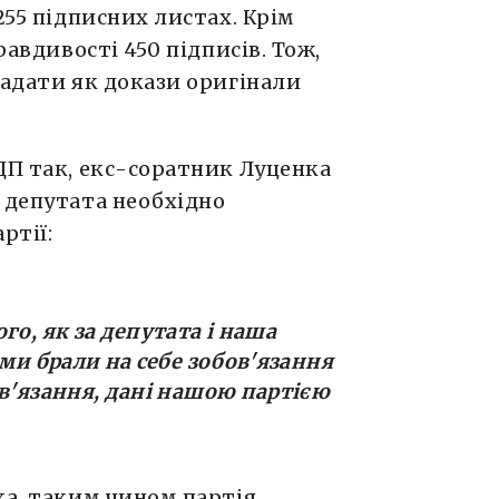
255 підписних листах. Крім
равдивості 450 підписів. Тож,
надати як докази оригінали
ДП так, екс-соратник Луценка
 депутата необхідно
ртії:
го, як за депутата і наша
 ми брали на себе зобов'язання
ов'язання, дані нашою партією
ка, таким чином партія