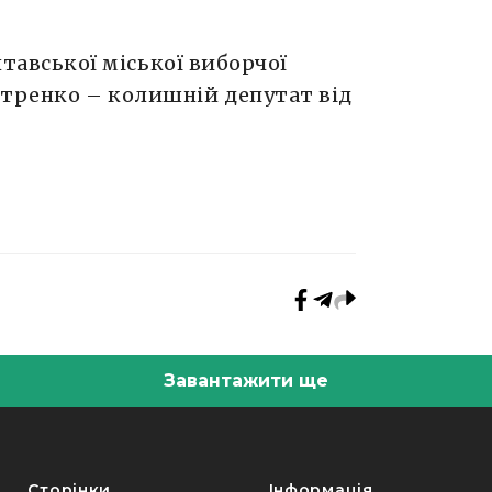
тавської міської виборчої
Петренко – колишній депутат від
Завантажити ще
Сторінки
Інформація