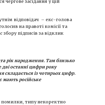
я чергове засідання у цій
сутнім відповідач – екс-голова
аголосив на правоті комісії та
с збору підписів за відклик
 та рік народження. Там близько
е дві останні цифри року
я складається із чотирьох цифр.
є мають російське
, помилки, типу некоректно