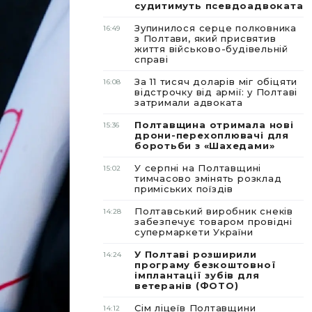
судитимуть псевдоадвоката
Зупинилося серце полковника
16:49
з Полтави, який присвятив
життя військово-будівельній
справі
За 11 тисяч доларів міг обіцяти
16:08
відстрочку від армії: у Полтаві
затримали адвоката
Полтавщина отримала нові
15:36
дрони-перехоплювачі для
боротьби з «Шахедами»
У серпні на Полтавщині
15:02
тимчасово змінять розклад
приміських поїздів
Полтавський виробник снеків
14:28
забезпечує товаром провідні
супермаркети України
У Полтаві розширили
14:24
програму безкоштовної
імплантації зубів для
ветеранів (ФОТО)
Сім ліцеїв Полтавщини
14:12