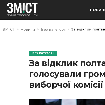
НОВИН
>
>
>
За відклик полта
ЗМІСТ
Новини
Без категорії
БЕЗ КАТЕГОРІЇ
За відклик полт
голосували гром
виборчої комісі