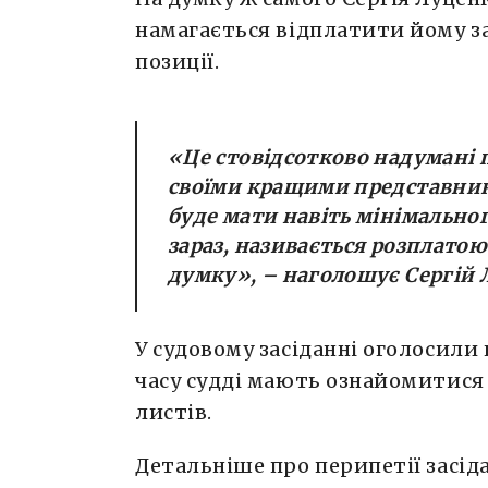
намагається відплатити йому з
позиції.
«
Це стовідсотково надумані п
своїми кращими представника
буде мати навіть мінімальног
зараз, називається розплатою
думку»
, – наголошує Сергій 
У судовому засіданні оголосили 
часу судді мають ознайомитися
листів.
Детальніше про перипетії засід