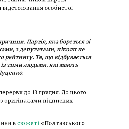
а відстоювання особистої
ричини. Партія, яка бореться зі
ми, з депутатами, ніколи не
о рейтингу. Те, що відбувається
 із тими людьми, які мають
Луценко.
перерву до 13 грудня. До цього
 з оригіналами підписних
ання в
сюжеті
«Полтавського