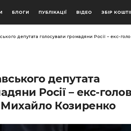
И
БЛОГИ
ПУБЛІКАЦІЇ
ВІДЕО
ЗБІР КОШТІ
вського депутата голосували громадяни Росії – екс-гол
авського депутата
адяни Росії – екс-голо
ї Михайло Козиренко