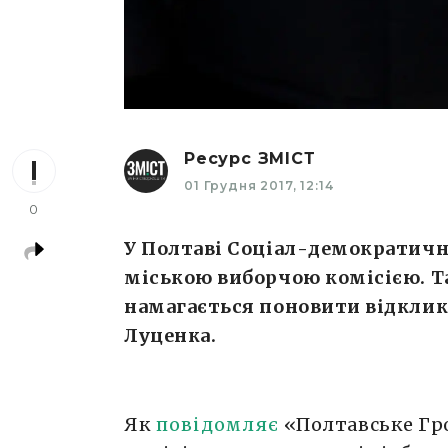
Ресурс ЗМІСТ
01 Грудня 2017, 12:14
0
У Полтаві Соціал-демократичн
міською виборчою комісією. 
намагається поновити відклик
Луценка.
Як
повідомляє
«Полтавське Гр