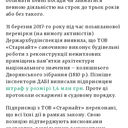
обіймати певні посади чи займатися
певною діяльністю на строк до трьох років
або без такого.
31 березня 2017-го року під час позапланової
перевірки (на вимогу активістів)
Держархбудінспекція виявила, що ТОВ
«Старнайт» самочинно виконує будівельні
роботи з реконструкції нежитлових
приміщень пам’ятки архітектури
національного значення – колишнього
Дворянського зібрання (1810 р.). Пізніше
інспектори ДАБІ виписали підприємцям
штраф у розмірі 1,4 млн грн
. Проте ці
протоколи оскаржені в судовому порядку.
Підприємці з ТОВ «Старнайт» переконані,
що всі їхні дії в рамках закону. Свою
позицію підтверджують висновками