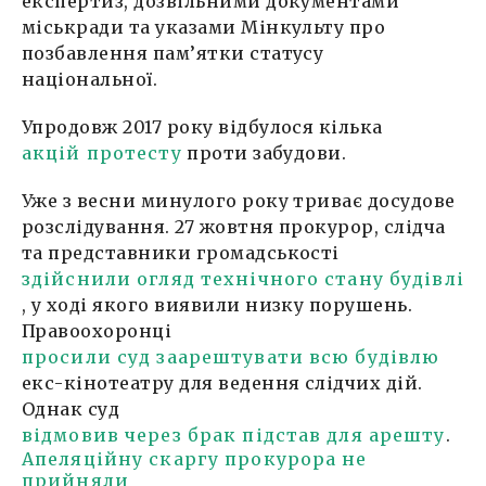
експертиз, дозвільними документами
міськради та указами Мінкульту про
позбавлення пам’ятки статусу
національної.
Упродовж 2017 року відбулося кілька
акцій протесту
проти забудови.
Уже з весни минулого року триває досудове
розслідування. 27 жовтня прокурор, слідча
та представники громадськості
здійснили огляд технічного стану будівлі
, у ході якого виявили низку порушень.
Правоохоронці
просили суд заарештувати всю будівлю
екс-кінотеатру для ведення слідчих дій.
Однак суд
відмовив через брак підстав для арешту
.
Апеляційну скаргу прокурора не
прийняли