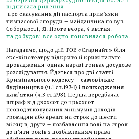
22 березня Держархбудінспекція області
підписала рішення
про скасування дії паспорта прив’язки
тимчасової споруди – майданчика по вул.
Соборності, 31. Проте вчора, 4 квітня,
на добудові все одно поновилася робота
.
Нагадаємо, щодо дій ТОВ «Старнайт» біля
екс-кінотеатру відкрито й кримінальне
провадження, однак наразі триває досудове
розслідування. Йдеться про дві статті
Кримінального кодексу –
самовільне
будівництво
(ч.1 ст.197-1) і
пошкодження
пам’ятки
(ч.3 ст.298). Перша передбачає
штраф від двохсот до трьохсот
неоподатковуваних мінімумів доходів
громадян або арешт на строк до шести
місяців, друга – позбавлення волі на строк
до п'яти років з позбавленням права