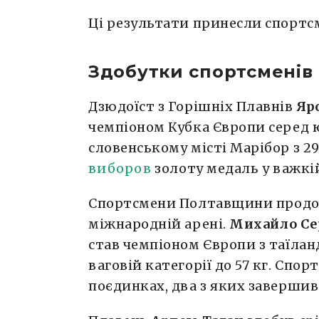
Ці результати принесли спортс
Здобутки спортсменів 
Дзюдоїст з Горішніх Плавнів
Яр
чемпіоном Кубка Європи серед ю
словенському місті Марібор з 2
виборов
золоту медаль у важкій
Спортсмени Полтавщини прод
міжнародній арені.
Михайло С
став чемпіоном Європи з таїлан
ваговій категорії до 57 кг. Спор
поєдинках, два з яких заверши