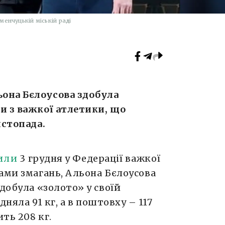
енчуцькій міській раді
она Бєлоусова здобула
и з важкої атлетики, що
истопада.
или
3 грудня у Федерації важкої
ами змагань, Альона Бєлоусова
добула «золото» у своїй
дняла 91 кг, а в поштовху – 117
ить 208 кг.