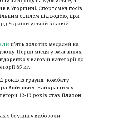
бну нагороду на Кубку світу з
ив в Угорщині. Спортсмен посів
вільним стилем під водою, при
д України у своїй віковій
али
п’ять золотих медалей на
дзюцу. Перші місця у змаганнях
ндоренко
у ваговій категорії до
егорії 65 кг.
11 років із граунд-комбату
іра Войтович
. Найкращим у
егорії 12-13 років став
Платон
ах з боулінгу вибороли