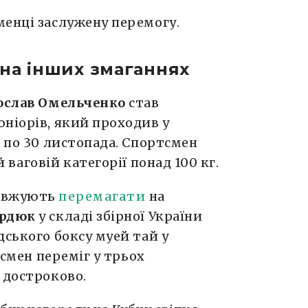
менці заслужену перемогу.
на інших змаганнях
ослав Омельченко
став
ніорів, який проходив у
9 по 30 листопада. Спортсмен
 ваговій категорії понад 100 кг.
овжують
перемагати
на
ердюк
у складі збірної України
дського боксу муей тай у
тсмен переміг у трьох
в достроково.