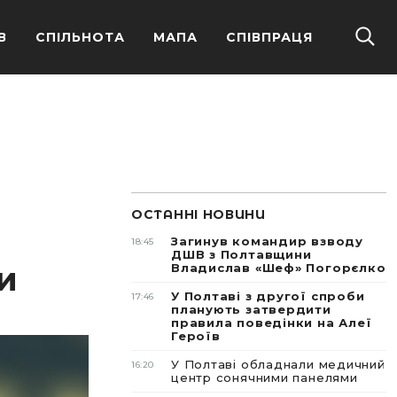
В
СПІЛЬНОТА
МАПА
СПІВПРАЦЯ
ОСТАННІ НОВИНИ
Загинув командир взводу
18:45
ДШВ з Полтавщини
и
Владислав «Шеф» Погорєлко
У Полтаві з другої спроби
17:46
планують затвердити
правила поведінки на Алеї
Героїв
У Полтаві обладнали медичний
16:20
центр сонячними панелями