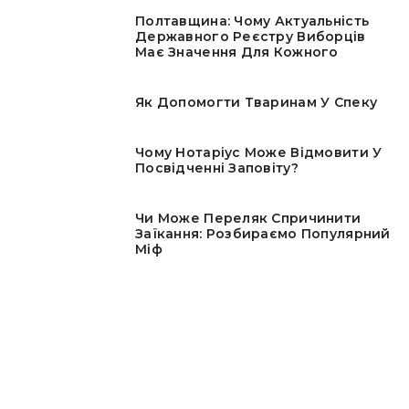
Полтавщина: Чому Актуальність
Державного Реєстру Виборців
Має Значення Для Кожного
Як Допомогти Тваринам У Спеку
Чому Нотаріус Може Відмовити У
Посвідченні Заповіту?
Чи Може Переляк Спричинити
Заїкання: Розбираємо Популярний
Міф