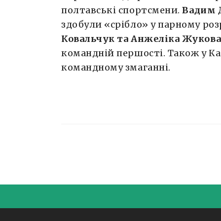
полтавські спортсмени.
Вадим 
здобули «срібло» у парному роз
Ковальчук та Анжеліка Жуков
командній першості. Також у К
командному змаганні.