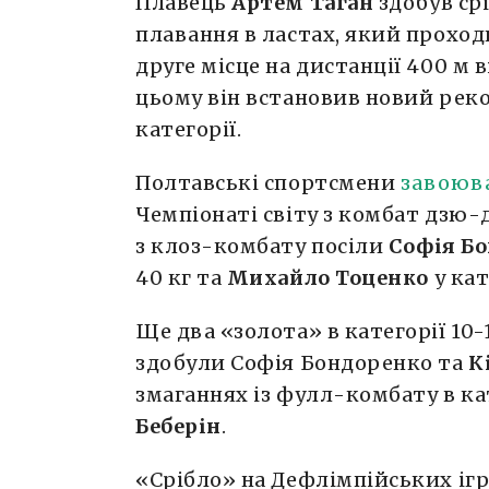
Плавець
Артем Таган
здобув срі
плавання в ластах, який проход
друге місце на дистанції 400 м 
цьому він встановив новий рекор
категорії.
Полтавські спортсмени
завоюв
Чемпіонаті світу з комбат дзю-
з клоз-комбату посіли
Софія Бо
40 кг та
Михайло Тоценко
у кат
Ще два «золота» в категорії 10-
здобули Софія Бондоренко та
К
змаганнях із фулл-комбату в кат
Беберін
.
«Срібло» на Дефлімпійських ігр