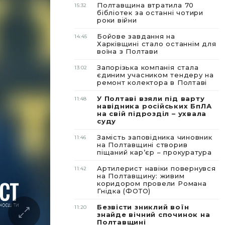
Полтавщина втратила 70
15:32
бібліотек за останні чотири
роки війни
Бойове завдання на
14:45
Харківщині стало останнім для
воїна з Полтави
Запорізька компанія стала
13:02
єдиним учасником тендеру на
ремонт колектора в Полтаві
У Полтаві взяли під варту
11:48
навідника російських БпЛА
на свій підрозділ – ухвала
суду
Замість заповідника чиновник
11:46
на Полтавщині створив
піщаний карʼєр – прокуратура
Артилерист навіки повернувся
11:42
на Полтавщину: живим
коридором провели Романа
Гнідка (ФОТО)
Безвісти зниклий воїн
11:20
знайде вічний спочинок на
Полтавщині