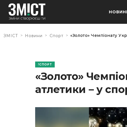
НОВИН
>
>
>
«Золото» Чемпіонату Ук
ЗМІСТ
Новини
Спорт
СПОРТ
«Золото» Чемпіо
атлетики – у сп