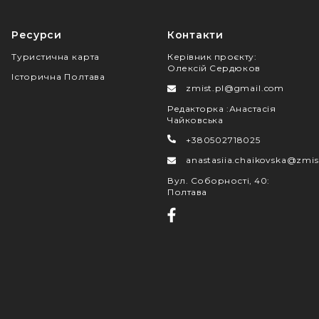
Ресурси
Контакти
Туристична карта
Керівник проєкту
:
Олексій Сердюков
Історична Полтава
zmist.pl@gmail.com
Редакторка
:
Анастасія
Чайковська
+380502718025
anastasiia.chaikovska@zmis
Вул. Соборності, 40
:
Полтава