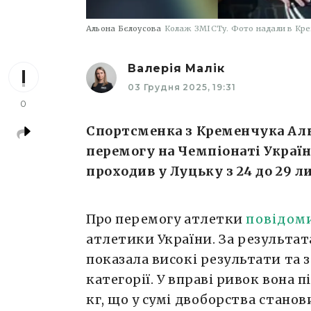
Альона Бєлоусова
Колаж ЗМІСТу. Фото надали в Крем
Валерія Малік
03 Грудня 2025, 19:31
0
Спортсменка з Кременчука Аль
перемогу на Чемпіонаті Україн
проходив у Луцьку з 24 до 29 л
Про перемогу атлетки
повідом
атлетики України. За результат
показала високі результати та з
категорії. У вправі ривок вона пі
кг, що у сумі двоборства станов