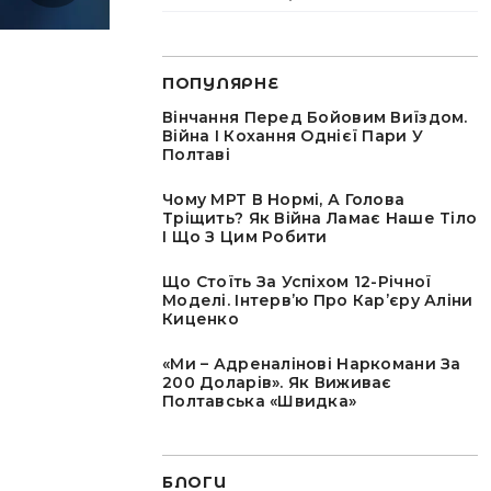
ПОПУЛЯРНЕ
Вінчання Перед Бойовим Виїздом.
Війна І Кохання Однієї Пари У
Полтаві
Чому МРТ В Нормі, А Голова
Тріщить? Як Війна Ламає Наше Тіло
І Що З Цим Робити
Що Стоїть За Успіхом 12-Річної
Моделі. Інтервʼю Про Карʼєру Аліни
Киценко
«Ми – Адреналінові Наркомани За
200 Доларів». Як Виживає
Полтавська «швидка»
БЛОГИ