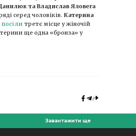
Данилюк та Владислав Яловега
ряді серед чоловіків.
Катерина
а
посіли
третє місце у жіночій
атерини ще одна «бронза» у
Завантажити ще