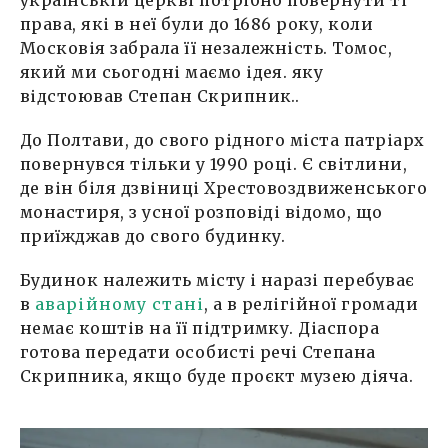
права, які в неї були до 1686 року, коли
Московія забрала її незалежність. Томос,
який ми сьогодні маємо ідея. яку
відстоював Степан Скрипник..
До Полтави, до свого рідного міста патріарх
повернувся тільки у 1990 році. Є світлини,
де він біля дзвіниці Хрестовоздвиженського
монастиря, з усної розповіді відомо, що
приїжджав до свого будинку.
Будинок належить місту і наразі перебуває
в
аварійному стані
, а в релігійної громади
немає коштів на її підтримку. Діаспора
готова передати особисті речі Степана
Скрипника, якщо буде проєкт музею діяча.