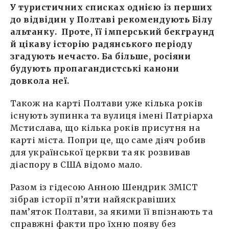
У туристичних списках однією із перших
до відвідин у Полтаві рекомендують Білу
альтанку. Проте, її імперський бекграунд
й цікаву історію радянського періоду
згадують нечасто. Ба більше, росіяни
будують пропагандистські канони
довкола неї.
Також на карті Полтави уже кілька років
існують зупинка та вулиця імені Патріарха
Мстислава, що кілька років присутня на
карті міста. Попри це, що саме діяч робив
для української церкви та як розвивав
діаспору в США відомо мало.
Разом із гідесою Анною Шендрик ЗМІСТ
зібрав історії п’яти найяскравіших
пам’яток Полтави, за якими її впізнають та
справжні факти про їхню появу без