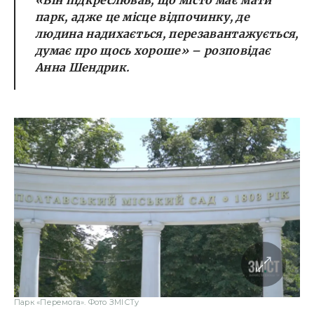
«Він підкреслював, що місто має мати
парк, адже це місце відпочинку, де
людина надихається, перезавантажується,
думає про щось хороше» – розповідає
Анна Шендрик.
Парк «Перемога». Фото ЗМІСТу