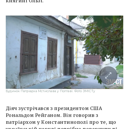
княгині Ользі.
Будинок Патріарха Мстислава у Полтаві. Фото ЗМІСТу
Діяч зустрічався з президентом США
Рональдом Рейганом. Він говорив з
патріархом у Константинополі про те, що
українській церкві потрібно повернути ті