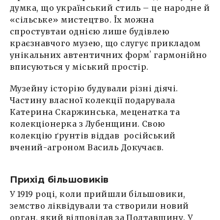
думка, що український стиль – це народне й
«сільське» мистецтво. Їх можна
спростувтаи однією лише будівлею
краєзнавчого музею, що слугує прикладом
унікальних автентичних формʼ гармонійно
вписуються у міський простір.
Музейну історію будували різні діячі.
Частину власної колекції подарувала
Катерина Скаржинська, меценатка та
колекціонерка з Лубенщини. Свою
колекцію ґрунтів віддав російський
вчений-агроном Василь Докучаєв.
Прихід більшовиків
У 1919 році, коли прийшли більшовики,
земство ліквідували та створили новий
орган, який відповідав за Полтавщину. У