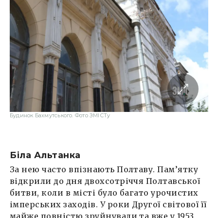
Будинок Бахмутського. Фото ЗМІСТу
Біла Альтанка
За нею часто впізнають Полтаву. Пам’ятку
відкрили до дня двохсотріччя Полтавської
битви, коли в місті було багато урочистих
імперських заходів. У роки Другої світової її
майже повністю зруйнували та вже у 1953