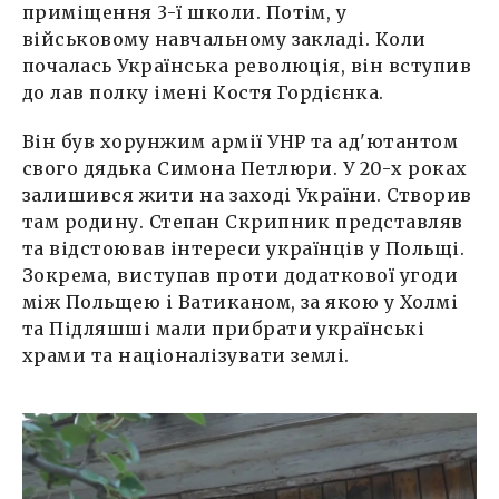
приміщення 3-ї школи. Потім, у
військовому навчальному закладі. Коли
почалась Українська революція, він вступив
до лав полку імені Костя Гордієнка.
Він був хорунжим армії УНР та ад'ютантом
свого дядька Симона Петлюри. У 20-х роках
залишився жити на заході України. Створив
там родину. Степан Скрипник представляв
та відстоював інтереси українців у Польщі.
Зокрема, виступав проти додаткової угоди
між Польщею і Ватиканом, за якою у Холмі
та Підляшші мали прибрати українські
храми та націоналізувати землі.