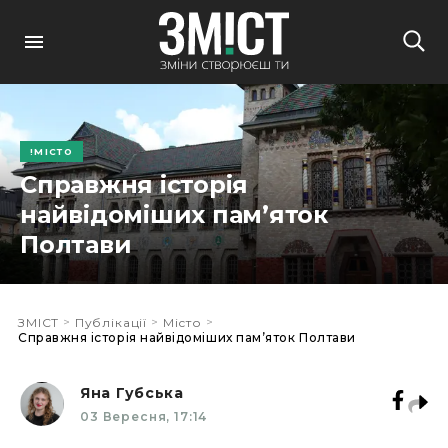
МІСТО
Справжня історія
найвідоміших пам’яток
Полтави
>
>
>
ЗМІСТ
Публікації
Місто
Справжня історія найвідоміших пам’яток Полтави
Яна Губська
03 Вересня, 17:14