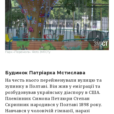
Парк «Перемога». Фото ЗМІСТу
Будинок Патріарха Мстислава
На честь нього перейменували вулицю та
зупинку в Полтаві. Він жив у еміграції та
розбудовував українську діаспору в США.
Племінник Симона Петлюри Степан
Скрипник народився у Полтаві 1898 року.
Навчався у чоловічій гімназії, наразі