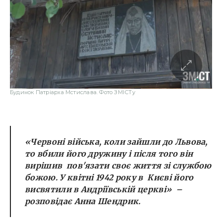
Будинок Патріарха Мстислава. Фото ЗМІСТу
«Червоні війська, коли зайшли до Львова,
то вбили його дружину і після того він
вирішив пов'язати своє життя зі службою
божою. У квітні 1942 року в Києві його
висвятили в Андріївській церкві» –
розповідає Анна Шендрик.