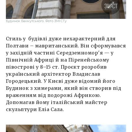
Будинок Бахмутського. Фото ЗМІСТу
Стиль у будівлі дуже нехарактерний для
Полтави – мавританський. Він сформувався
у західній частині Середземномор'я — у
Північній Африці й на Піренейському
півострові у 8–15 ст. Проєкт розробив
український архітектор Владислав
Городецький. У Києві дуже відомий його
Будинок з химерами, який він створив під
враженням від подорожі Африкою.
Допомагав йому італійський майстер
скульптури Еліа Сала.