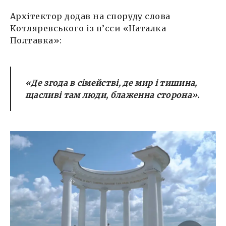
Архітектор додав на споруду слова
Котляревського із п’єси «Наталка
Полтавка»:
«Де згода в сімействі, де мир і тишина,
щасливі там люди, блаженна сторона».