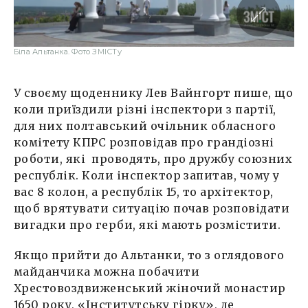
Біла Альтанка. Фото ЗМІСТу
У своєму щоденнику Лев Вайнгорт пише, що
коли приїздили різні інспектори з партії,
для них полтавський очільник обласного
комітету КПРС розповідав про грандіозні
роботи, які проводять, про дружбу союзних
республік. Коли інспектор запитав, чому у
вас 8 колон, а республік 15, то архітектор,
щоб врятувати ситуацію почав розповідати
вигадки про герби, які мають розмістити.
Якщо прийти до Альтанки, то з оглядового
майданчика можна побачити
Хрестовоздвиженський жіночий монастир
1650 року, «Інститутську гірку», де