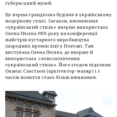
губернський музей.
Це перша грандіозна будівля в українському
модерному стилі. Загалом, визначення
«український стиль» вперше використала
Олена Пчілка 1901 року на конференції
майстрів кустарного виробництва
(народних промислів) у Полтаві. Там
виступала Олена Пчілка, де вперше й
використала словосполучення
«український стиль». Його згодом підхопив
Опанас Сластьон (архітектор-маляр)
і з
часом поняття стало більш вживаним.