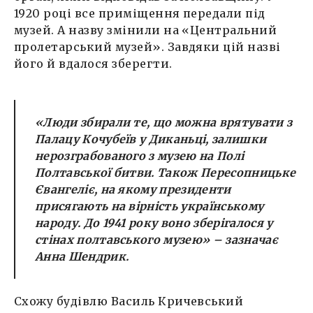
1920 році все приміщення передали під
музей. А назву змінили на «Центральний
пролетарський музей». Завдяки цій назві
його й вдалося зберегти.
«Люди збирали те, що можна врятувати з
Палацу Кочубеїв у Диканьці, залишки
нерозграбованого з музею на Полі
Полтавської битви. Також Пересопницьке
Євангеліє, на якому президенти
присягають на вірність українському
народу. До 1941 року воно зберігалося у
стінах полтавського музею» – зазначає
Анна Шендрик.
Схожу будівлю Василь Кричевський