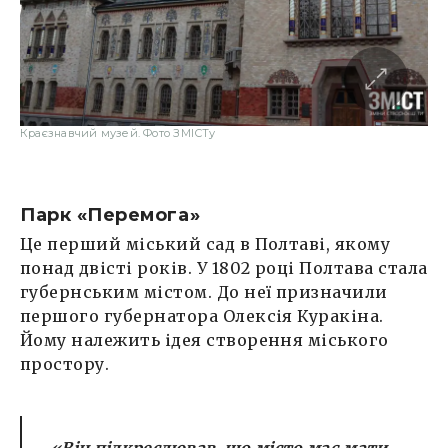
Краєзнавчий музей. Фото ЗМІСТу
Парк «Перемога»
Це перший міський сад в Полтаві, якому
понад двісті років. У 1802 році Полтава стала
губернським містом. До неї призначили
першого губернатора Олексія Куракіна.
Йому належить ідея створення міського
простору.