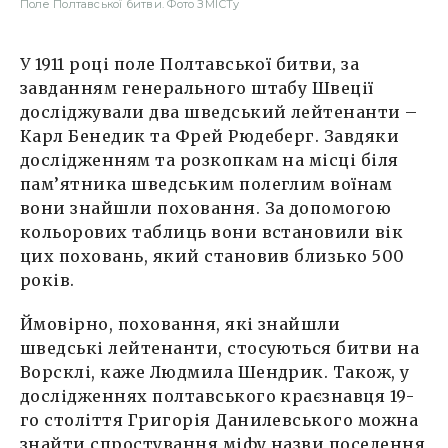
Поле Полтавської битви. Фото ЗМІСТу
У 1911 році поле Полтавської битви, за
завданням генерального штабу Швеції
досліджували два шведський лейтенанти –
Карл Бенедик та Фрей Рюдеберг. Завдяки
дослідженням та розкопкам на місці біля
пам’ятника шведським полеглим воїнам
вони знайшли поховання. За допомогою
кольорових таблиць вони встановили вік
цих поховань, який становив близько 500
років.
Ймовірно, поховання, які знайшли
шведські лейтенанти, стосуються битви на
Ворсклі, каже Людмила Шендрик. Також, у
дослідженнях полтавського краєзнавця 19-
го століття Григорія Данилевського можна
знайти спростування міфу назви поселення