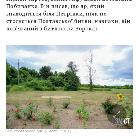
Побиванка. Він писав, що яр, який
знаходиться біля Петрівки, ніяк не
стосується Полтавської битви, навпаки, він
пов’язаний з битвою на Ворсклі.
Територія заповіднику. Фото ЗМІСТу