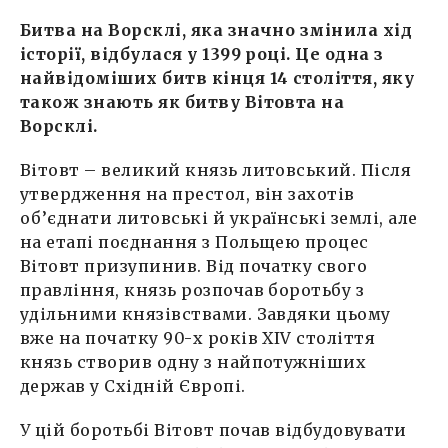
Битва на Ворсклі, яка значно змінила хід
історії, відбулася у 1399 році. Це одна з
найвідоміших битв кінця 14 століття, яку
також знають як битву Вітовта на
Ворсклі.
Вітовт – великий князь литовський. Після
утвердження на престол, він захотів
об’єднати литовські й українські землі, але
на етапі поєднання з Польщею процес
Вітовт призупинив. Від початку свого
правління, князь розпочав боротьбу з
удільними князівствами. Завдяки цьому
вже на початку 90-х років XIV століття
князь створив одну з найпотужніших
держав у Східній Європі.
У цій боротьбі Вітовт почав відбудовувати