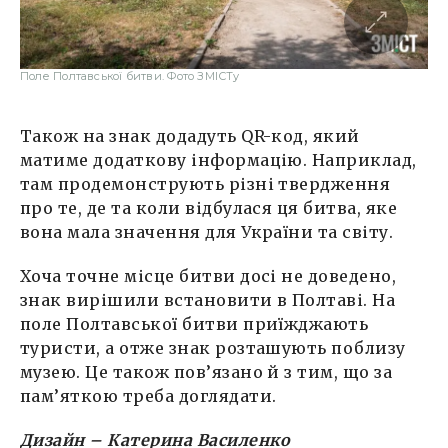
Поле Полтавської битви. Фото ЗМІСТу
Також на знак додадуть QR-код, який
матиме додаткову інформацію. Наприклад,
там продемонструють різні твердження
про те, де та коли відбулася ця битва, яке
вона мала значення для України та світу.
Хоча точне місце битви досі не доведено,
знак вирішили встановити в Полтаві. На
поле Полтавської битви приїжджають
туристи, а отже знак розташують поблизу
музею. Це також пов’язано й з тим, що за
пам’яткою треба доглядати.
Дизайн – Катерина Василенко