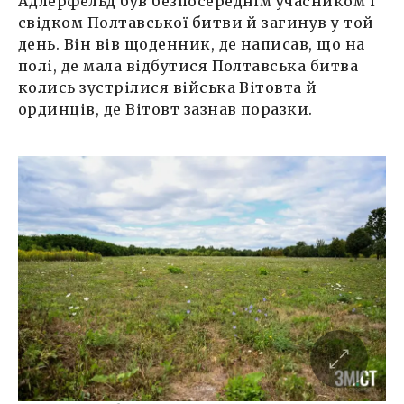
Адлерфельд був безпосереднім учасником і
свідком Полтавської битви й загинув у той
день. Він вів щоденник, де написав, що на
полі, де мала відбутися Полтавська битва
колись зустрілися війська Вітовта й
ординців, де Вітовт зазнав поразки.