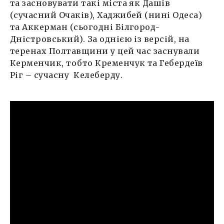
та засновувати такі міста як Дашів
(сучасний Очаків), Хаджибей (нині Одеса)
та Аккерман (сьогодні Білгород-
Дністровський). За однією із версій, на
теренах Полтавщини у цей час заснували
Керменчик, тобто Кременчук та Гебердеїв
Ріг – сучасну Келеберду.