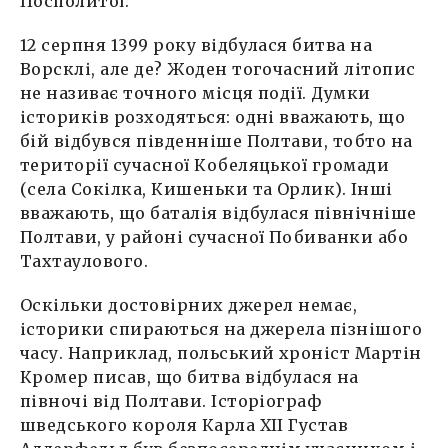
Посполитої.
12 серпня 1399 року відбулася битва на
Ворсклі, але де? Жоден тогочасний літопис
не називає точного місця події. Думки
істориків розходяться: одні вважають, що
бій відбувся південніше Полтави, тобто на
території сучасної Кобеляцької громади
(села Сокілка, Кишеньки та Орлик). Інші
вважають, що баталія відбулася північніше
Полтави, у районі сучасної Побиванки або
Тахтаулового.
Оскільки достовірних джерел немає,
історики спираються на джерела пізнішого
часу. Наприклад, польський хроніст Мартін
Кромер писав, що битва відбулася на
півночі від Полтави. Історіограф
шведського короля Карла XII Густав