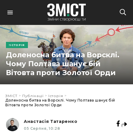
ІСТОРІЯ
Доленосна битва на Ворсклі.
Чому Полтава шанує бій
Вітовта проти Золотої Орди
>
>
>
ЗМІСТ
Публікації
Історія
Доленосна битва на Ворсклі. Чому Полтава шанує бій
Вітовта проти Золотої Орди
Анастасія Татаренко
05 Серпня, 10:28