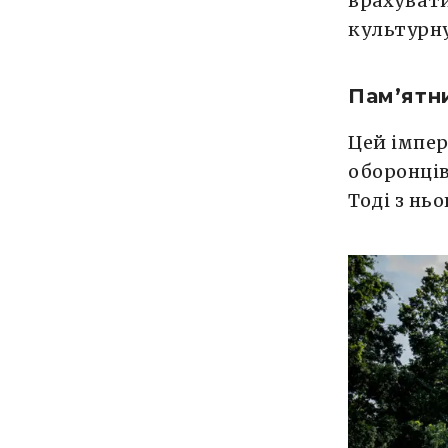
врахувати
культурну
Пам’ятн
Цей імпер
оборонців
Тоді з нь