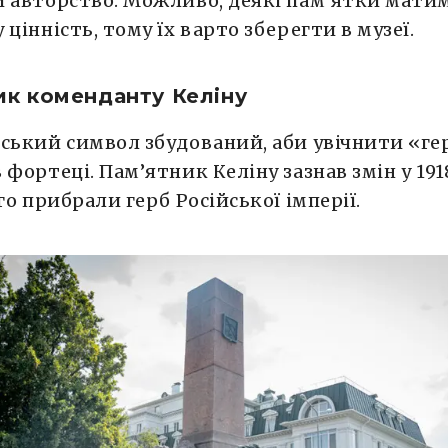
 авторство. Можливо, деякі пам’ятки мати
 цінність, тому їх варто зберегти в музеї.
ик коменданту Келіну
ський символ збудований, аби увічнити «ге
 фортеці. Пам’ятник Келіну зазнав змін у 1918
ого прибрали герб Російської імперії.