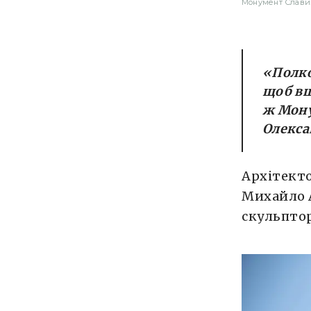
Монумент Слави.
«Полко
щоб вш
ж Мону
Олекса
Архітекто
Михайло 
скульпто