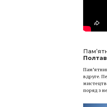
Памʼятн
Полтав
Пам’ятни
вдруге. П
мистецтв 
поряд з н