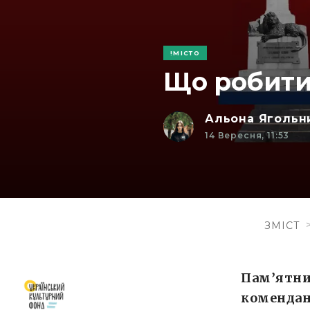
МІСТО
Що робити 
Альона Ягольн
14 Вересня, 11:53
ЗМІСТ
Пам’ятник
комендант