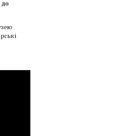
 до
узею
ерські