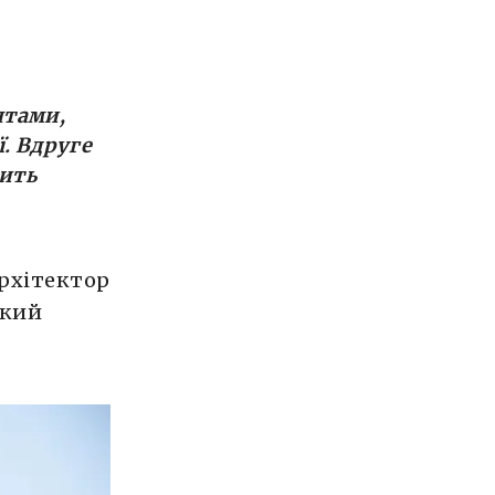
штами,
ї. Вдруге
рить
архітектор
ький