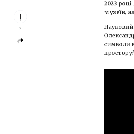
2023 році
музеїв, а
Науковий 
7
Олександр
символи в
простору?