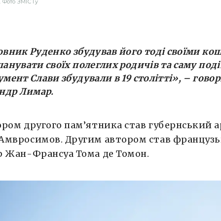
 Фото ЗМІСТу
вник Руденко збудував його тоді своїми ко
анувати своїх полеглих родичів та саму поді
мент Слави збудували в 19 столітті»
, – гово
ндр Лимар.
ром другого пам’ятника став губернський 
Амвросимов. Другим автором став француз
р Жан-Франсуа Тома де Томон.