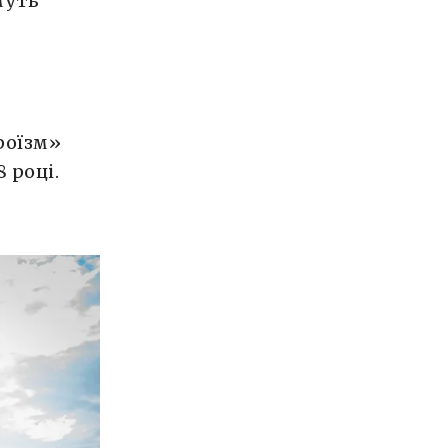
муть
роїзм»
 році.