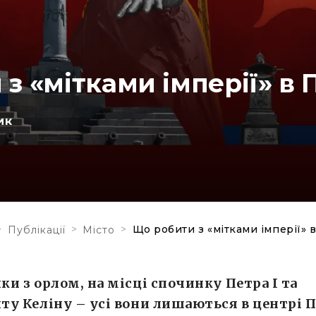
з «мітками імперії» в 
ик
>
>
>
Що робити з «мітками імперії» в
Публікації
Місто
и з орлом, на місці спочинку Петра І та
у Келіну – усі вони лишаються в центрі П