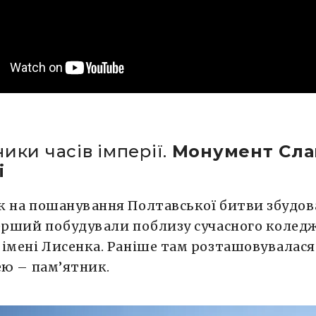
ики часів імперії.
Монумент Сла
і
к на пошанування Полтавської битви збудо
ерший побудували поблизу сучасного колед
імені Лисенка. Раніше там розташовувалася 
ею – пам’ятник.