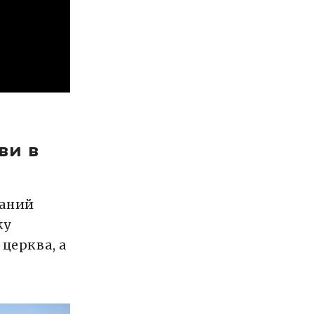
ви в
ваний
жу
церква, а