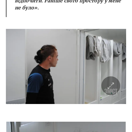
відпочити. Раніше свого простору у мене
не було».