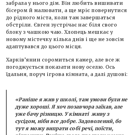
забрала у нього дім. Він любить вишивати
бісером й малювати, а ще мріє повернутися
до рідного міста, коли там завершаться
обстріли. Євген зустрічає нас біля свого
блоку з чашкою чаю. Хлопець мешкає у
новому містечку кілька днів і ще не зовсім
адаптувався до цього місця.
Харків’янин соромиться камер, але все ж
погоджується показати нову оселю. Ось
їдальня, поруч ігрова кімната, а далі душові:
«Раніше я жив у школі, там умови були не
дуже хороші. Я хоч позавчора заїхав, але
уже бачу різницю. У кімнаті живу з
сусідом, ніби все добре. Задоволений, бо
тут я можу випрати собі речі, поїсти,