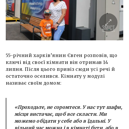
55-річний харків’янин Євген розповів, що
ключі від своєї кімнати він отримав 14
липня. Після цього привіз сюди усі речі й
остаточно оселився. Кімнату у модулі
називає своїм домом:
«Проходьте, не соромтеся. У нас тут шафи,
місця вистачає, щоб все скласти. Ми
можемо обідати у себе або в їдальні. У
вільний час можна і в кімнаті бути, або в