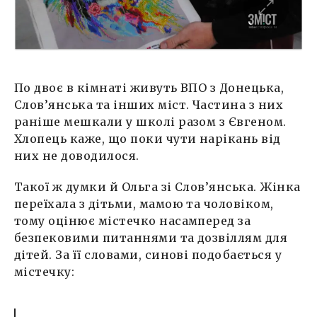
По двоє в кімнаті живуть ВПО з Донецька,
Слов’янська та інших міст. Частина з них
раніше мешкали у школі разом з Євгеном.
Хлопець каже, що поки чути нарікань від
них не доводилося.
Такої ж думки й Ольга зі Слов’янська. Жінка
переїхала з дітьми, мамою та чоловіком,
тому оцінює містечко насамперед за
безпековими питаннями та дозвіллям для
дітей. За її словами, синові подобається у
містечку: