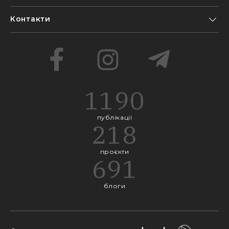
Контакти
1190
публікації
218
проєкти
691
блоги