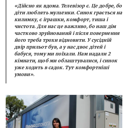
«Дійсно як вдома. Телевізор є. Це добре, бо
діти люблять мультики. Синок грається на
килимку, є іграшки, комфорт, тиша і
чистота. Для нас це важливо, бо наш дім
частково зруйнований і після повернення
його треба трохи відновити. У сусідній
двір прильот був, а у нас двоє дітей і
бабуся, тому ми поїхали. Нам надали 2
кімнати, щоб ми облаштувалися, і синок
уже ходить в садок. Тут комфортніші
умови».