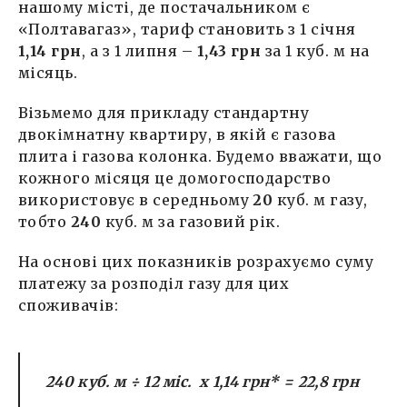
нашому місті, де постачальником є
«Полтавагаз», тариф становить з 1 січня
1
,
14
грн
, а з 1 липня –
1,
43
грн
за 1 куб. м на
місяць.
Візьмемо для прикладу стандартну
двокімнатну квартиру, в якій є газова
плита і газова колонка. Будемо вважати, що
кожного місяця це домогосподарство
використовує в середньому
20
куб. м газу,
тобто
240
куб. м за газовий рік.
На основі цих показників розрахуємо суму
платежу за розподіл газу для цих
споживачів:
240
куб. м
÷
12
міс. х 1
,
14 грн*
=
22,8
грн