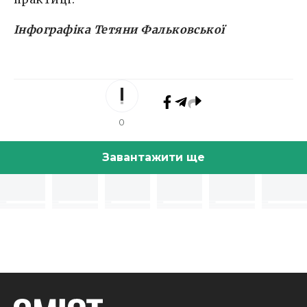
Інфографіка Тетяни Фальковської
0
Завантажити ще