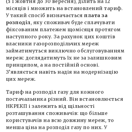
(з 1 жовтня до 30 вересня), ділить на 12
місяців і множить на встановлений тариф.
У такий спосіб визначається
плата за
розподіл
, яку споживач буде сплачувати
фіксованим платежем щомісяця протягом
наступного року. За рахунок цих коштів
власники газорозподільчих мереж
займатимуться виключно обслуговуванням
мереж: доглядатимуть їх не за залишковим
принципом, а на постійній основі.
З’являється навіть надія на модернізацію
цих мереж.
Тариф на розподіл газу для кожного
постачальника різний. Він встановлюється
НКРЕКП і залежить від щільності
розташування споживачів: що більше
користувачів на всю довжину мереж, то
менша ціна на розподіл газу по них. У