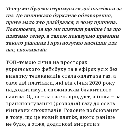
Тепер ми будемо отримувати дві платіжки за
газ. Це викликало бурхливе обговорення,
проте мало хто розібрався, в чому причина.
Пояснюємо, за що ми платили раніше і за що
платимо тепер, а також показуємо причини
такого рішення і прогнозуємо наслідки для
нас, споживачів.
ТОП-темою січня на просторах
українського фейсбуку та в ефірах усіх без
винятку телеканалів стала оплата за газ, а
саме дві платіжки, які від січня 2020 року
надходитимуть споживачам блакитного
палива. Одна – за газ як продукт, а інша – за
транспортування (розподіл) газу до осель
кінцевих споживачів. Головне побоювання
в тому, що це новий платіж, якого раніше
не було, а отже, додаткові витрати з