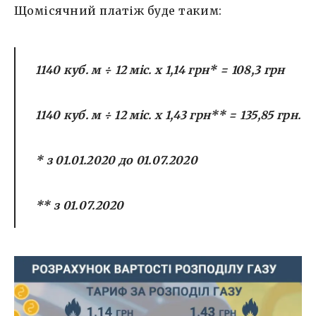
Щомісячний платіж буде таким:
1140
куб. м
÷
12
міс. х 1
,
14 грн*
=
108,3
грн
1140
куб. м
÷
12
міс. х
1,
43 грн**
=
135
,8
5
грн
.
* з 01.01.2020 до 01.07.2020
** з 01.07.2020