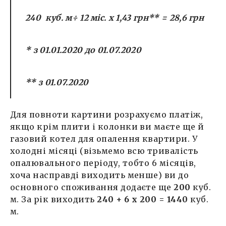
240
куб. м
÷
12
міс. х
1,
43 грн**
= 2
8
,
6
грн
* з 01.01.2020 до 01.07.2020
** з 01.07.2020
Для повноти картини розрахуємо платіж,
якщо крім плити і колонки ви маєте ще й
газовий котел для опалення квартири. У
холодні місяці (візьмемо всю тривалість
опалювального періоду, тобто 6 місяців,
хоча насправді виходить менше) ви до
основного споживання додаєте ще
200
куб.
м. За рік виходить
240 + 6 х 200 =
1440
куб.
м.