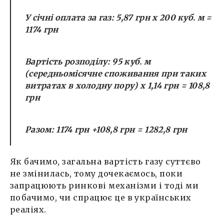
У січні оплата за газ:
5,87 грн х 200 куб. м =
1174 грн
Вартість розподілу:
95 куб. м
(середньомісячне споживання при таких
витратах в холодну пору)
х 1,14 грн = 108,8
грн
Разом:
1174 грн +108,8 грн = 1282,8 грн
Як бачимо, загальна вартість газу суттєво
не змінилась, тому дочекаємось, поки
запрацюють ринкові механізми і тоді ми
побачимо, чи спрацює це в українських
реаліях.