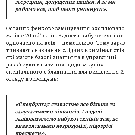
зсередини, допущення паніки. Але ми
робимо все, щоб цього уникнути».
Останнє фейкове замінування охоплювало
майже 70 об’єктів. Задіяти вибухотехніків
одночасно на всіх – неможливо. Тому зараз
тривають навчання слідчих криміналістів,
які мають базові знання та в управлінні
розв’язують питання щодо закупівлі
спеціального обладнання для виявлення й
огляду приміщень:
«Спецбригад ставатиме все більше та
залучатимемо кінологів. І надалі
задіюватимемо вибухотехніків там, де
виявлятимемо незрозумілі, підозрілі
предмети».