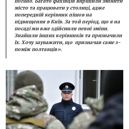
погано. Багато фахівців вирішили змінити
місто та працювати у столиці, адже
попередній керівник пішов на
підвищення в Київ. За той період, що я на
посаді ми вже здійснили певні зміни.
Знайшли інших керівників та призначили
їх. Хочу зауважити, що призначав саме з-
поміж полтавців».