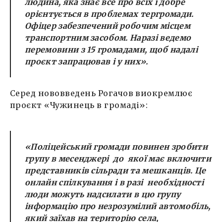
людина, яка знає все про всіх і добре
орієнтується в проблемах тергромади.
Офіцер забезпечений робочим місцем
транспортним засобом. Наразі ведемо
перемовини з 15 громадами, щоб надалі
проєкт запрацював і у них».
Серед нововведень Рогачов виокремлює
проєкт «Чужинець в громаді»:
«Поліцейський громади повинен зробити
групу в месенджері до якої має включити
представників сільради та мешканців. Це
онлайн спілкування і в разі необхідності
люди можуть надсилати в цю групу
інформацію про незрозумілий автомобіль,
який заїхав на територію села,