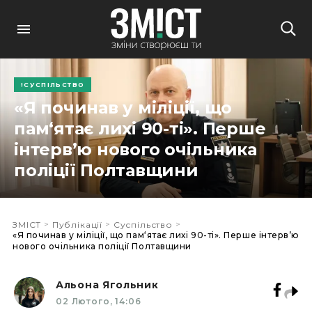
СУСПІЛЬСТВО
«Я починав у міліції, що
пам‘ятає лихі 90-ті». Перше
інтерв’ю нового очільника
поліції Полтавщини
>
>
>
ЗМІСТ
Публікації
Суспільство
«Я починав у міліції, що пам‘ятає лихі 90-ті». Перше інтерв’ю
нового очільника поліції Полтавщини
Альона Ягольник
02 Лютого, 14:06