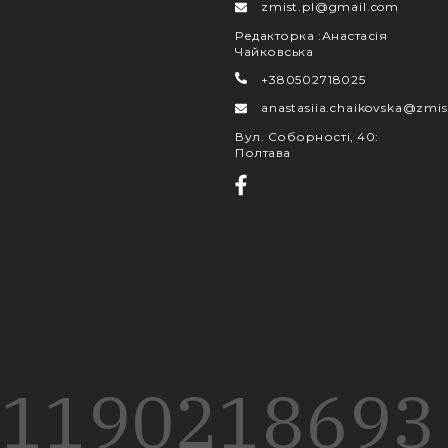
zmist.pl@gmail.com
Редакторка
:
Анастасія
Чайковська
+380502718025
anastasiia.chaikovska@zmis
Вул. Соборності, 40
:
Полтава
1190
218
693