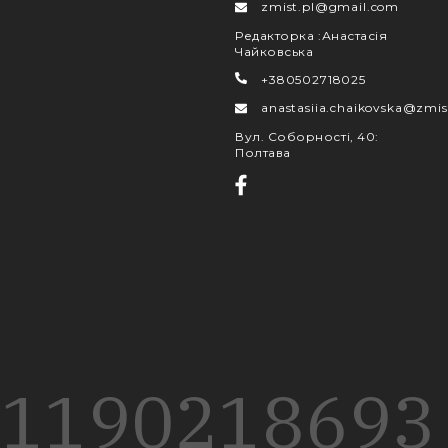
zmist.pl@gmail.com
Редакторка
:
Анастасія
Чайковська
+380502718025
anastasiia.chaikovska@zmis
Вул. Соборності, 40
:
Полтава
1190
218
693